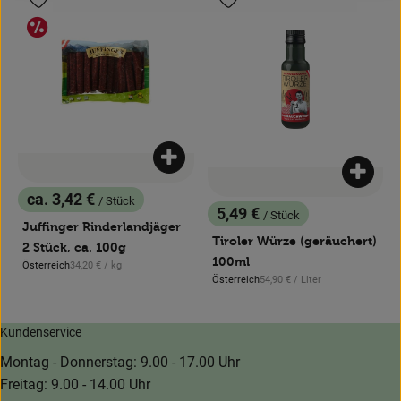
Produkt zu Favouriten hinzufügen
Produkt zu Favouriten hinzufügen
Aktionsangebote
Produkt zum Warenkorb hinzufügen
Produk
ca. 3,42 €
/ Stück
, Preis:
5,49 €
/ Stück
, Preis:
Juffinger Rinderlandjäger
Tiroler Würze (geräuchert)
2 Stück, ca. 100g
100ml
, Referenzpreis:
Österreich
34,20 €
/ kg
, Herkunft:
, Referenzpreis:
Österreich
54,90 €
/ Liter
, Herkunft:
Kundenservice
Montag - Donnerstag: 9.00 - 17.00 Uhr
Freitag: 9.00 - 14.00 Uhr