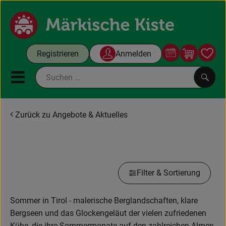
Warenko
Registrieren
Anmelden
Link
Mobiles Menu öffnen oder sc
Such
Zurück zu Angebote & Aktuelles
Gutscheine
Sommer in Tirol
Kochboxen
Filter & Sortierung
Themenwelt
Angebote & Aktuelles
Sommer in Tirol - malerische Berglandschaften, klare
Bergseen und das Glockengeläut der vielen zufriedenen
Unsere Kisten
Kühe, die ihre Sommermonate auf den zahlreichen Almen