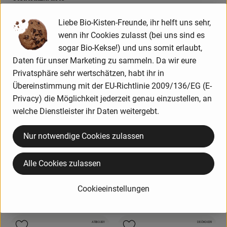
Österreich
, Herkunft:
Liebe Bio-Kisten-Freunde, ihr helft uns sehr,
, Kontrollstelle:
, Kontrollstelle:
AT-BIO-301
AT-BIO-301
, Verband:
, Verband:
Produkt zu Favouriten hinzufügen
Produkt zu Favouriten hinzufügen
wenn ihr Cookies zulasst (bei uns sind es
, EU Herkunft:
sogar Bio-Kekse!) und uns somit erlaubt,
Tiroler
Bergkäse
Daten für unser Marketing zu sammeln. Da wir eure
Privatsphäre sehr wertschätzen, habt ihr in
Übereinstimmung mit der EU-Richtlinie 2009/136/EG (E-
Privacy) die Möglichkeit jederzeit genau einzustellen, an
welche Dienstleister ihr Daten weitergebt.
Produk
Produkt zum Warenkorb hinzufügen
Nur notwendige Cookies zulassen
ca. 4,09 €
/ Stück
, Preis:
18,39 €
/ kg
, Preis:
Juffinger Zwerge 5 Stück,
Alle Cookies zulassen
Tiroler Bergkäse g.U.
ca 75g
Walchsee, 3 Monate
, Referenzpreis:
Österreich
54,53 €
/ kg
, Herkunft:
Cookieeinstellungen
gereift, Rohmilch
Österreich
, Herkunft:
, Kontrollstelle:
, Kontrollstelle:
AT-BIO-301
DE-ÖKO-039
, Verband:
, Verband: