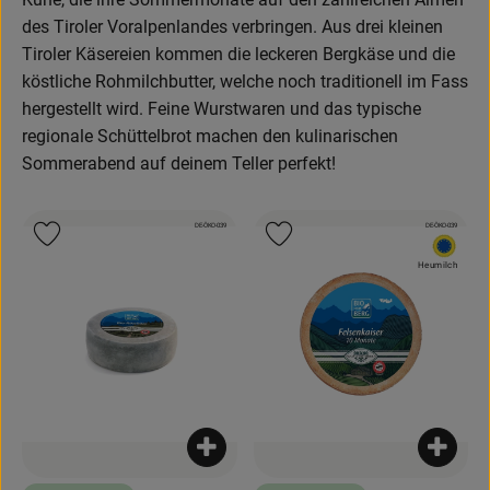
des Tiroler Voralpenlandes verbringen. Aus drei kleinen
Obst & Gemüse
Tiroler Käsereien kommen die leckeren Bergkäse und die
Backwaren
köstliche Rohmilchbutter, welche noch traditionell im Fass
hergestellt wird. Feine Wurstwaren und das typische
Kühlregal
regionale Schüttelbrot machen den kulinarischen
Sommerabend auf deinem Teller perfekt!
Speisekammer
Getränke
, Kontrollstelle:
, Kontrollstelle:
DE-ÖKO-039
DE-ÖKO-039
, Verband:
, Verband:
Produkt zu Favouriten hinzufügen
Produkt zu Favouriten hinzufügen
, EU H
Heumilch
Körperpflege
Haushalt & Garten
Geschäftskunden-Shop
Freunde werben
Produkt zum Warenkorb hinzufügen
Produk