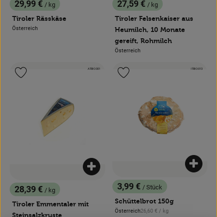
News
29,99 €
27,59 €
/ kg
/ kg
, Preis:
, Preis:
Tiroler Rässkäse
Tiroler Felsenkaiser aus
Blog
Österreich
Heumilch, 10 Monate
, Herkunft:
gereift, Rohmilch
Österreich
, Herkunft:
, Kontrollstelle:
, Kontrollstelle:
AT-BIO-301
IT-BIO-013
, Verband:
, Verband:
Produkt zu Favouriten hinzufügen
Produkt zu Favouriten hinzufügen
Produk
Produkt zum Warenkorb hinzufügen
3,99 €
/ Stück
28,39 €
/ kg
, Preis:
, Preis:
Schüttelbrot 150g
Tiroler Emmentaler mit
, Referenzpreis:
Österreich
26,60 €
/ kg
, Herkunft:
Steinsalzkruste