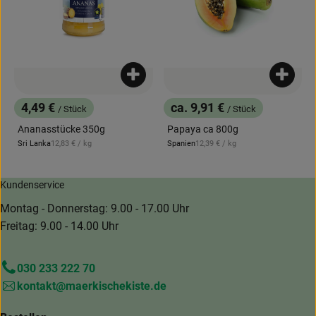
Produkt zum Warenkorb hinzufügen
Produk
4,49 €
ca. 9,91 €
/ Stück
/ Stück
, Preis:
, Preis:
Ananasstücke 350g
Papaya ca 800g
, Referenzpreis:
, Referenzpreis:
Sri Lanka
12,83 €
/ kg
Spanien
12,39 €
/ kg
, Herkunft:
, Herkunft:
Kundenservice
Montag - Donnerstag: 9.00 - 17.00 Uhr
Freitag: 9.00 - 14.00 Uhr
030 233 222 70
kontakt@maerkischekiste.de