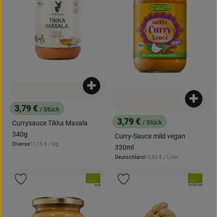
Produkt zum Warenkorb hinzufügen
Produk
3,79 €
/ Stück
, Preis:
3,79 €
/ Stück
Currysauce Tikka Masala
, Preis:
340g
Curry-Sauce mild vegan
, Referenzpreis:
Diverse
11,15 €
/ kg
330ml
, Herkunft:
, Referenzpreis:
Deutschland
10,83 €
/ Liter
, Herkunft:
, Verband:
, Verband:
Produkt zu Favouriten hinzufügen
Produkt zu Favouriten hinzufügen
, Kontrollstelle:
, Kontrollstelle:
QC&I
DE-ÖKO-039