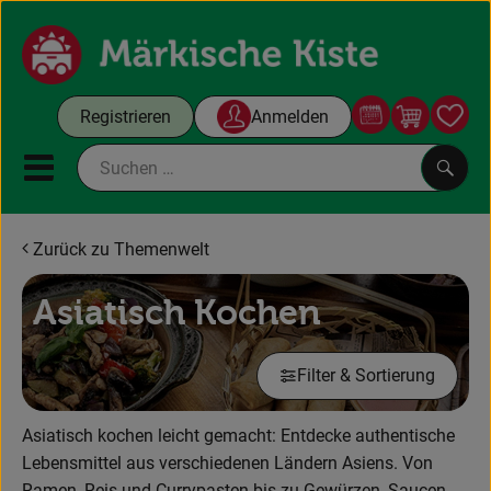
Warenko
Registrieren
Anmelden
Link
Mobiles Menu öffnen oder sc
Such
Zurück zu Themenwelt
Gutscheine
Asiatisch Kochen
Kochboxen
Filter & Sortierung
Themenwelt
Angebote & Aktuelles
Asiatisch kochen leicht gemacht: Entdecke authentische
Lebensmittel aus verschiedenen Ländern Asiens. Von
Unsere Kisten
Ramen, Reis und Currypasten bis zu Gewürzen, Saucen