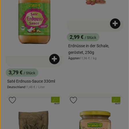
Produk
2,99 €
/ Stück
, Preis:
Erdnüsse in der Schale,
geröstet, 250g
, Referenzpreis:
Ägypten
11,96 €
/ kg
Produkt zum Warenkorb hinzufügen
, Herkunft:
3,79 €
/ Stück
, Preis:
Saté Erdnuss-Sauce 330ml
, Referenzpreis:
Deutschland
11,48 €
/ Liter
, Herkunft:
, Verband:
, Verband:
Produkt zu Favouriten hinzufügen
Produkt zu Favouriten hinzufügen
, Kontrollstelle:
, Kontrollstelle:
ABCERT
ABCERT