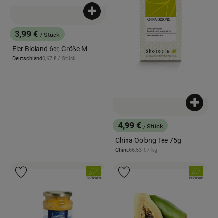
Produkt zum Warenkorb hinzufügen
3,99 €
/ Stück
, Preis:
Eier Bioland 6er, Größe M
, Referenzpreis:
Deutschland
0,67 €
/ Stück
, Herkunft:
Produk
4,99 €
/ Stück
, Preis:
China Oolong Tee 75g
, Referenzpreis:
China
66,53 €
/ kg
, Herkunft:
, Verband:
, Verband:
Produkt zu Favouriten hinzufügen
Produkt zu Favouriten hinzufügen
, Kontrollstelle:
, Kontrollstelle:
DE-ÖKO-039
DE-ÖKO-005