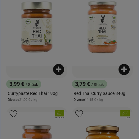
Produkt zum Warenkorb hinzufügen
Produk
3,99 €
3,79 €
/ Stück
/ Stück
, Preis:
, Preis:
Currypaste Red Thai 190g
Red Thai Curry Sauce 340g
, Referenzpreis:
, Referenzpreis:
Diverse
21,00 €
/ kg
Diverse
11,15 €
/ kg
, Herkunft:
, Herkunft:
, Verband:
, Verband:
Produkt zu Favouriten hinzufügen
Produkt zu Favouriten hinzufügen
, Kontrollstelle:
, Kontrollstelle:
DE-ÖKO-039
QC&I