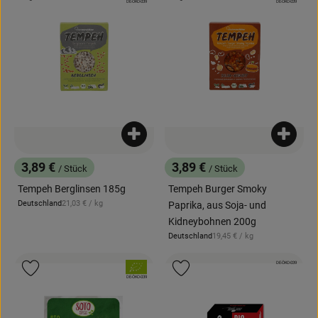
, Kontrollstelle:
, Kontrollstelle:
DE-ÖKO-039
DE-ÖKO-039
Produkt zum Warenkorb hinzufügen
Produk
3,89 €
3,89 €
/ Stück
/ Stück
, Preis:
, Preis:
Tempeh Berglinsen 185g
Tempeh Burger Smoky
, Referenzpreis:
Deutschland
21,03 €
/ kg
Paprika, aus Soja- und
, Herkunft:
Kidneybohnen 200g
, Referenzpreis:
Deutschland
19,45 €
/ kg
, Herkunft:
, Kontrollstelle:
DE-ÖKO-039
, Verband:
, Verband:
Produkt zu Favouriten hinzufügen
Produkt zu Favouriten hinzufügen
, Kontrollstelle:
DE-ÖKO-039