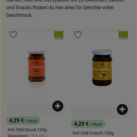
und Snacks findest du hier alles für Gerichte voller
Obst & Gemüse
Geschmack.
Backwaren
, Verband:
, Verband:
Kühlregal
Produkt zu Favouriten hinzufügen
Produkt zu Favouriten hinzufügen
, Kontrollstelle:
, Kontrollstelle:
DE-ÖKO-005
DE-ÖKO-005
Speisekammer
Getränke
Körperpflege
Haushalt & Garten
Produkt zum Warenkorb hinzufügen
Produk
Geschäftskunden-Shop
4,29 €
/ Stück
4,29 €
, Preis:
/ Stück
Freunde werben
, Preis:
Hot Chili Sauce 135g
Hot Chili Crunch 130g
, Referenzpreis:
Deutschland
31,78 €
/ KG