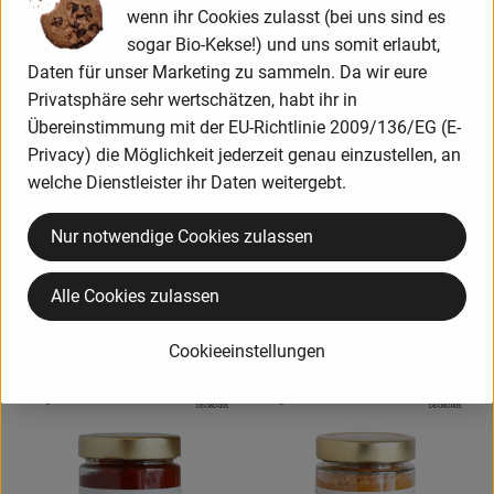
, Kontrollstelle:
, Kontrollstelle:
DE-ÖKO-005
DE-ÖKO-005
wenn ihr Cookies zulasst (bei uns sind es
sogar Bio-Kekse!) und uns somit erlaubt,
Daten für unser Marketing zu sammeln. Da wir eure
Privatsphäre sehr wertschätzen, habt ihr in
Übereinstimmung mit der EU-Richtlinie 2009/136/EG (E-
Privacy) die Möglichkeit jederzeit genau einzustellen, an
welche Dienstleister ihr Daten weitergebt.
Produk
Produkt zum Warenkorb hinzufügen
Nur notwendige Cookies zulassen
14,59 €
/ Stück
2,99 €
/ Stück
, Preis:
, Preis:
Alle Cookies zulassen
Emmer Usukuchi Shoyu
Tofu natur 400g
100ml
, Referenzpreis:
Deutschland
7,47 €
/ kg
, Herkunft:
, Referenzpreis:
Deutschland
145,90 €
/ Liter
Cookieeinstellungen
, Herkunft:
, Verband:
, Verband:
Produkt zu Favouriten hinzufügen
Produkt zu Favouriten hinzufügen
, Kontrollstelle:
, Kontrollstelle:
DE-ÖKO-005
DE-ÖKO-005