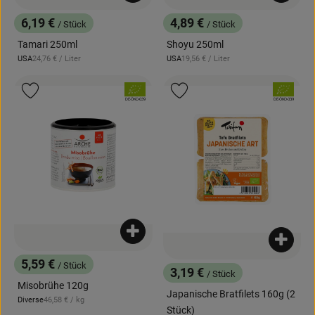
6,19 €
4,89 €
/ Stück
/ Stück
, Preis:
, Preis:
Tamari 250ml
Shoyu 250ml
, Referenzpreis:
, Referenzpreis:
USA
24,76 €
/ Liter
USA
19,56 €
/ Liter
, Herkunft:
, Herkunft:
, Verband:
, Verband:
Produkt zu Favouriten hinzufügen
Produkt zu Favouriten hinzufügen
, Kontrollstelle:
, Kontrollstelle:
DE-ÖKO-039
DE-ÖKO-039
Produkt zum Warenkorb hinzufügen
Produk
5,59 €
/ Stück
, Preis:
3,19 €
/ Stück
, Preis:
Misobrühe 120g
Japanische Bratfilets 160g (2
, Referenzpreis:
Diverse
46,58 €
/ kg
, Herkunft:
Stück)