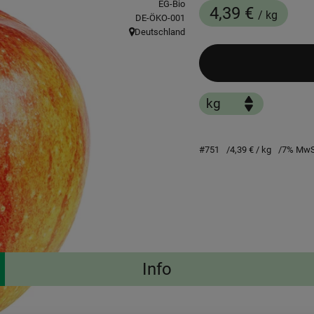
EG-Bio
4,39 €
/ kg
, Kontrollstelle:
DE-ÖKO-001
Deutschland
, Herkunft:
#751
4,39 €
/ kg
7% MwS
Info