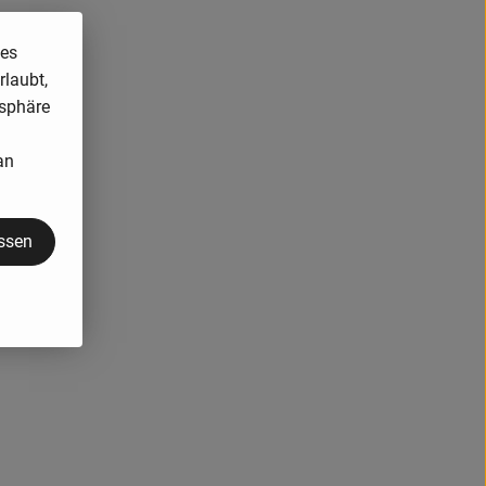
ies
rlaubt,
tsphäre
an
assen