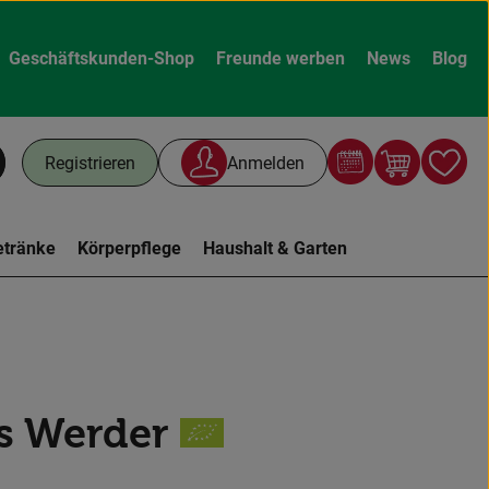
Geschäftskunden-Shop
Freunde werben
News
Blog
Warenk
L
Registrieren
Anmelden
chen
etränke
Körperpflege
Haushalt & Garten
us Werder
n