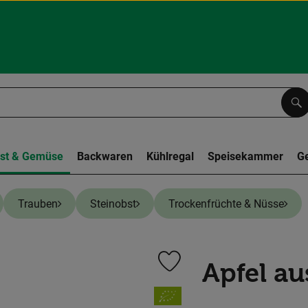
Su
st & Gemüse
Backwaren
Kühlregal
Speisekammer
G
Trauben
Steinobst
Trockenfrüchte & Nüsse
Apfel a
Produkt zu Favouriten hinzufüge
, Verband: