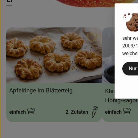
sehr we
Rezept zu Favouri
2009/13
welche 
Nur
Apfelringe im Blätterteig
Kleine Pfann
Honig-Ragou
einfach
2
Zutaten
einfach
Schwierigkeit:
Schwierigkeit: