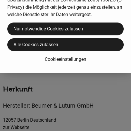
Öko-Kontrollstelle: DE - Öko - 044
Privacy) die Möglichkeit jederzeit genau einzustellen, an
EU-/Nicht-EU-Landwirtschaft
welche Dienstleister ihr Daten weitergebt.
Inverkehrbringer:
Nur notwendige Cookies zulassen
Beumer & Lutum GmbH Bäckerei, Curvystraße 22, 10997
Berlin
Alle Cookies zulassen
Cookieeinstellungen
Produktinformationen
Herkunft
Hersteller: Beumer & Lutum GmbH
12057 Berlin Deutschland
zur Webseite