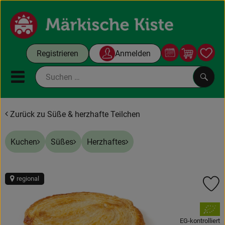
Warenko
Registrieren
Anmelden
Link
Mobiles Menu öffnen oder sc
Such
Zurück zu Süße & herzhafte Teilchen
Gutscheine
Kuchen
Süßes
Herzhaftes
Kochboxen
Themenwelt
regional
Pr
Angebote & Aktuelles
, Verband:
Unsere Kisten
EG-kontrolliert