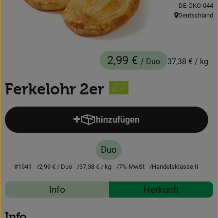
, Kontrollstelle
DE-ÖKO-044
Obst & Gemüse
Deutschland
, Herkunft:
Backwaren
Kühlregal
2,99 €
/ Duo
37,38 €
/ kg
Speisekammer
Ferkelohr 2er
Getränke
hinzufügen
Körperpflege
Produkt zum Warenkorb hinzufü
Haushalt & Garten
Duo
#1941
2,99 €
/ Duo
37,38 €
/ kg
7% MwSt
Handelsklasse II
Geschäftskunden-Shop
Rezepte
Info
Herkunft
Freunde werben
Es wurden 
Entdecke passende Rezepte
Info