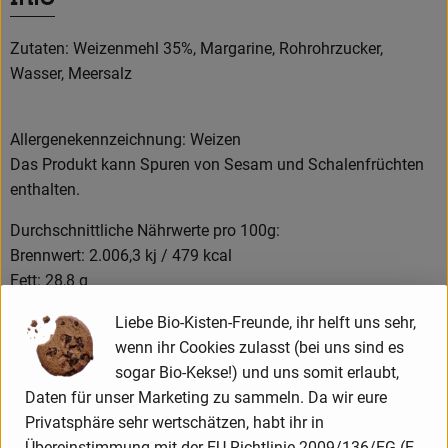
News
Zutaten: Weizenmehl 35%, Margarine, Rohrohrzucker,
Blog
Wasser, Meersalz
Allergenekennzeichnung: Weizen
Das Produkt kann Spuren von Sesam und Schalenfrüchten
enthalten.
Durchschnittliche Nährwerte pro 100g:
Brennwert: 2.006,3 kj / 479 kcal
Fett: 28,8 g
davon gesättigte Fettsäuren: 10,8 g
Liebe Bio-Kisten-Freunde, ihr helft uns sehr,
Kohlenhydrate: 50,8 g
wenn ihr Cookies zulasst (bei uns sind es
davon Zucker: 21,2 g
sogar Bio-Kekse!) und uns somit erlaubt,
Ballaststoffe: 1,5 g
Daten für unser Marketing zu sammeln. Da wir eure
Eiweiß: 4,5 g
Privatsphäre sehr wertschätzen, habt ihr in
Salz: 0,9 g
Übereinstimmung mit der EU-Richtlinie 2009/136/EG (E-