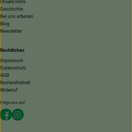
Unsere Höfe
Geschichte
Bei uns arbeiten
Blog
Newsletter
Rechtliches
Impressum
Datenschutz
AGB
Barrierefreiheit
Widerruf
Folge uns auf:
Externer Link zu https://www.facebook.com/MaerkischeKi
Externer Link zu https://www.instagram.com/maerki