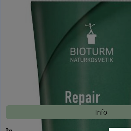
Info
Es wurden
Entdecke passende Rezepte
Info