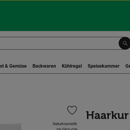
Su
st & Gemüse
Backwaren
Kühlregal
Speisekammer
G
Haarkur
Produkt zu Favouriten hinzufüge
, Verband:
Naturkosmetik
, Kontrollstelle:
DE-ÖKO-039