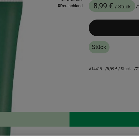
8,99 €
Deutschland
/ Stück
7
, Herkunft:
Stück
#14419
8,99 €
/ Stück
7
Rezepte
 keine passenden Rezepte gefunden.