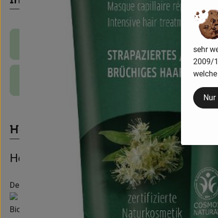
Produktinformationen
sehr we
2009/13
welche 
Produktdatenblatt
Nur
Herkunft
Hersteller: BIOTURM
Deutschland
Bioturm GmbH