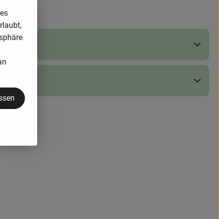
ies
rlaubt,
tsphäre
an
assen