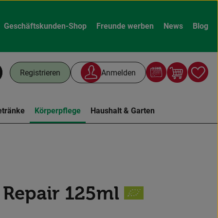
Geschäftskunden-Shop
Freunde werben
News
Blog
Warenk
L
Registrieren
Anmelden
chen
etränke
Körperpflege
Haushalt & Garten
 Repair 125ml
n