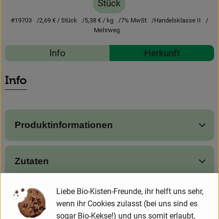
Stück
News
#19703
2,69 €
/ Stück
5,38 €
/ kg
7% MwSt
Handelsklasse II
Blog
Mehrweg
Rezepte
Info
Herkunft
Es wurden 
Entdecke passende Rezepte
Info
Produktinformationen
Zutaten
Liebe Bio-Kisten-Freunde, ihr helft uns sehr,
Produktdatenblatt
wenn ihr Cookies zulasst (bei uns sind es
sogar Bio-Kekse!) und uns somit erlaubt,