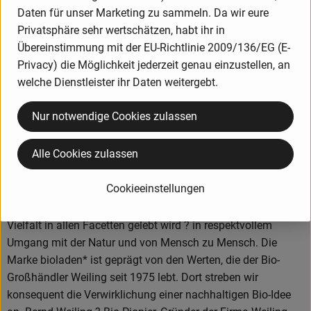
Daten für unser Marketing zu sammeln. Da wir eure
Privatsphäre sehr wertschätzen, habt ihr in
Herkunft
Übereinstimmung mit der EU-Richtlinie 2009/136/EG (E-
Privacy) die Möglichkeit jederzeit genau einzustellen, an
Hersteller: bioladen*
welche Dienstleister ihr Daten weitergebt.
Deutschland
Nur notwendige Cookies zulassen
bioladen
Alle Cookies zulassen
Cookieeinstellungen
Wir gehen weiter: Wir setzen uns für eine Zukunft ein, in der
Vielfalt in allen Facetten gelebt wird ? in respektvollem
Umgang mit der Natur und von Mensch zu Mensch. Die
Marke bioladen* ist geprägt von den Werten, die der Bio-
Großhändler Weiling seit 1975 lebt. Dort streben wir
konsequent die Verwirklichung einer nachhaltigen Bio-Idee