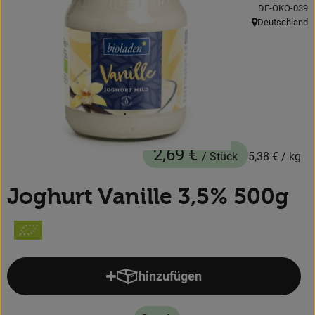
, Kontrollstelle
DE-ÖKO-039
Obst & Gemüse
Deutschland
, Herkunft:
Backwaren
Kühlregal
Speisekammer
Getränke
2,69 €
/ Stück
5,38 €
/ kg
Körperpflege
Joghurt Vanille 3,5% 500g
Haushalt & Garten
Geschäftskunden-Shop
hinzufügen
Produkt zum Warenkorb hinzufü
Freunde werben