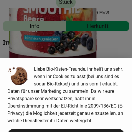
Stück
News
#12333
3,09 €
/ Stück
12,36 €
/ Liter
19% MwSt
Blog
Rezepte
Info
Herkunft
Es wurden 
Entdecke passende Rezepte
Info
Produktinformationen
Liebe Bio-Kisten-Freunde, ihr helft uns sehr,
wenn ihr Cookies zulasst (bei uns sind es
sogar Bio-Kekse!) und uns somit erlaubt,
Zutaten
Daten für unser Marketing zu sammeln. Da wir eure
Privatsphäre sehr wertschätzen, habt ihr in
Übereinstimmung mit der EU-Richtlinie 2009/136/EG (E-
Nährwert-Info
Privacy) die Möglichkeit jederzeit genau einzustellen, an
welche Dienstleister ihr Daten weitergebt.