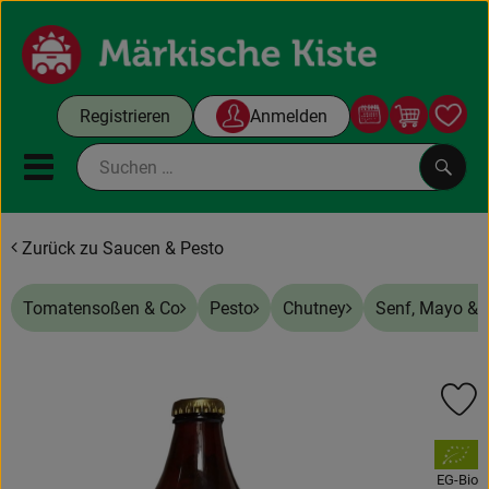
Warenko
Registrieren
Anmelden
Link
Mobiles Menu öffnen oder sc
Such
Zurück zu Saucen & Pesto
Gutscheine
Tomatensoßen & Co
Pesto
Chutney
Senf, Mayo &
Kochboxen
Themenwelt
Pr
Angebote & Aktuelles
, Verband:
Unsere Kisten
EG-Bio