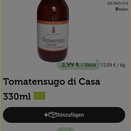
, Kontrollstelle
DE-ÖKO-013
Obst & Gemüse
Italien
, Herkunft
Backwaren
Kühlregal
Speisekammer
Getränke
3,99 €
/ Stück
12,09 €
/ kg
Körperpflege
Tomatensugo di Casa
Haushalt & Garten
330ml
Geschäftskunden-Shop
hinzufügen
Produkt zum Warenkorb hinzufü
Freunde werben