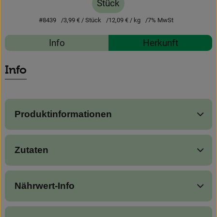
Stück
News
#8439
3,99 €
/ Stück
12,09 €
/ kg
7% MwSt
Blog
Rezepte
Info
Herkunft
Es wurden 
Entdecke passende Rezepte
Info
Produktinformationen
Zutaten
Nährwert-Info