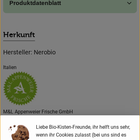
Produktdatenblatt
Herkunft
Hersteller: Nerobio
Italien
M&L Appenweier Frische GmbH
Liebe Bio-Kisten-Freunde, ihr helft uns sehr,
D 37079 Göttingen
wenn ihr Cookies zulasst (bei uns sind es
Terra
, die Erde.
Famiglia
, die Familie und Passione!, die