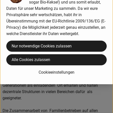
sogar Bio-Kekse!) und uns somit erlaubt,
Leidenschaft.
Daten für unser Marketing zu sammeln. Da wir eure
Privatsphäre sehr wertschätzen, habt ihr in
Das ist der Name unserer Initiative für feines Bio und
Übereinstimmung mit der EU-Richtlinie 2009/136/EG (E-
gleichzeitig die perfekte Beschreibung der Faszination, die
Privacy) die Möglichkeit jederzeit genau einzustellen, an
unsere besonderen Manufakturen und ihre Produkte
welche Dienstleister ihr Daten weitergebt.
ausmacht.
Nur notwendige Cookies zulassen
Die Erde ist unser aller Ort und alles auf ihr ist eng
Alle Cookies zulassen
miteinander verwoben. Die Familie ist die soziale Einheit mit
der wir uns am stärksten verbunden fühlen. Auch eine
Cookieeinstellungen
Gemeinschaft gleichgesinnter hat familiären Charakter. Wir
von Terra Famiglia möchten unsere Erde für kommende
Generationen als einladenden Ort erhalten und halten
dezentrale Strukturen in vielen Bereichen dafür als
geeigneter.
Die Zusammenarbeit von Familienbetrieben auf allen