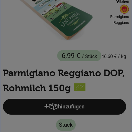
Italien
, Herkunft
, 
Obst & Gemüse
Parmigiano
Backwaren
Reggiano
Kühlregal
Speisekammer
6,99 €
/ Stück
46,60 €
/ kg
Getränke
Parmigiano Reggiano DOP,
Körperpflege
Rohmilch 150g
Haushalt & Garten
hinzufügen
Geschäftskunden-Shop
Produkt zum Warenkorb hinzufü
Freunde werben
Stück