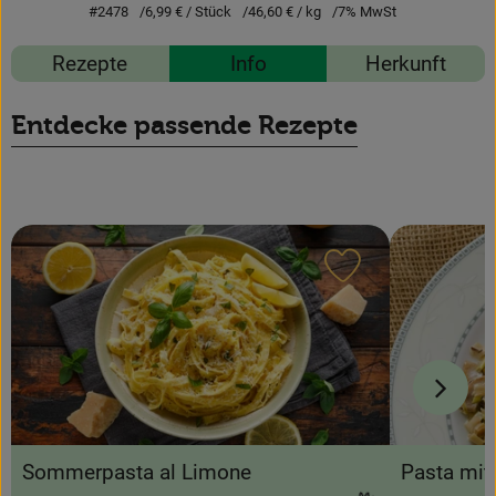
News
#2478
6,99 €
/ Stück
46,60 €
/ kg
7% MwSt
Blog
Rezepte
Info
Herkunft
Entdecke passende Rezepte
Rezept zu Favour
Pasta mit
Sommerpasta al Limone