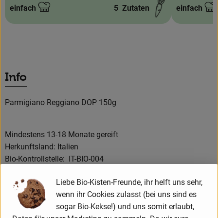
einfach
5
Zutaten
einfach
Schwierigkeit:
Schwierigke
Info
Parmigiano Reggiano DOP 150g
Mindestens 13-18 Monate gereift
Herkunftsland: Italien
Bio-Kontrollstelle: IT-BIO-004
Verband: Suole e Salute
Liebe Bio-Kisten-Freunde, ihr helft uns sehr,
Milchart: Kuhmilch / roh / laktosefrei
wenn ihr Cookies zulasst (bei uns sind es
Käsegruppe: Hartkäse
sogar Bio-Kekse!) und uns somit erlaubt,
Lab: Kälberlab