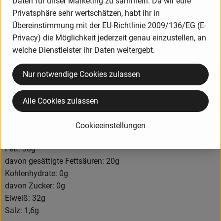
Daten für unser Marketing zu sammeln. Da wir eure
Fett i.Tr. mind. 32 %
Privatsphäre sehr wertschätzen, habt ihr in
Salzgehalt / Salzart: ca. 1,6 % Meersalz
Übereinstimmung mit der EU-Richtlinie 2009/136/EG (E-
Mindestreifezeit: ca. 13-18 Monat(e)
Privacy) die Möglichkeit jederzeit genau einzustellen, an
Rinde: Naturrinde, essbar
welche Dienstleister ihr Daten weitergebt.
Zutatenliste:
MILCH*, Salz, Milchsäurebakterien, Lab
Nur notwendige Cookies zulassen
Allergene: Milch, Milcheiweiß, Kuhmilcheiweiß, natürlich
Alle Cookies zulassen
gereift laktosefrei (< 0,1%)
Nährwertangaben je 100g
Cookieeinstellungen
Energie kJ/kcal: 1671 kJ / 402 kcal
Fett: 30g
davon gesättigte Fettsäuren: 20g
Kohlenhydrate: 0g
davon Zucker: 0g
Eiweiß: 32g
Salz: 1,6g