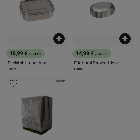
Produkt zum Warenkorb hinzufügen
Produk
18,99 €
14,99 €
/ Stück
/ Stück
, Preis:
, Preis:
Edelstahl Lunchbox
Edelstahl Proviantdose
China
China
, Herkunft:
, Herkunft:
, Kontrollstelle:
DE-ÖKO-037
Produkt zu Favouriten hinzufügen