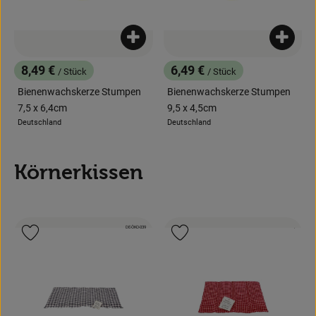
Produkt zum Warenkorb hinzufügen
Produk
8,49 €
6,49 €
/ Stück
/ Stück
, Preis:
, Preis:
Bienenwachskerze Stumpen
Bienenwachskerze Stumpen
7,5 x 6,4cm
9,5 x 4,5cm
Deutschland
Deutschland
, Herkunft:
, Herkunft:
Körnerkissen
, Kontrollstelle:
, Kontrollstell
DE-ÖKO-039
.
, Verband:
, Verb
Produkt zu Favouriten hinzufügen
Produkt zu Favouriten hinzufügen