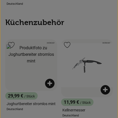
Deutschland
, Herkunft:
Küchenzubehör
, Kontrollstelle:
, Kontrollstelle:
DE-ÖKO-037
DE-ÖKO-037
, Verband:
, Verband:
Produkt zu Favouriten hinzufügen
Produkt zu Favouriten hinzufügen
Produkt zum Warenkorb hinzufügen
Produk
29,99 €
/ Stück
, Preis:
11,99 €
/ Stück
Joghurtbereiter stromlos mint
, Preis:
Deutschland
Kellnermesser
, Herkunft:
Deutschland
, Herkunft: