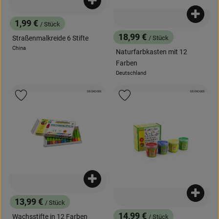
Produkt zum Warenkorb hinzufügen
Produk
1,99 €
/ Stück
, Preis:
18,99 €
Straßenmalkreide 6 Stifte
/ Stück
, Preis:
China
Naturfarbkasten mit 12
, Herkunft:
Farben
Deutschland
, Herkunft:
, Kontrollstelle:
, Kontrollstelle:
DE-ÖKO-005
DE-ÖKO-005
, Verband:
, Verband:
Produkt zu Favouriten hinzufügen
Produkt zu Favouriten hinzufügen
Produkt zum Warenkorb hinzufügen
Produk
13,99 €
/ Stück
, Preis:
14,99 €
Wachsstifte in 12 Farben
/ Stück