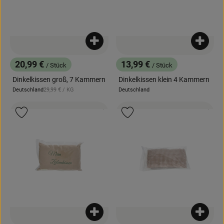
Produkt zum Warenkorb hinzufügen
Produk
20,99 €
13,99 €
/ Stück
/ Stück
, Preis:
, Preis:
Dinkelkissen groß, 7 Kammern
Dinkelkissen klein 4 Kammern
, Referenzpreis:
Deutschland
29,99 €
/ KG
Deutschland
, Herkunft:
, Herkunft:
, Kontrollstelle:
, Kontrollstell
.
.
, Verband:
, Verb
Produkt zu Favouriten hinzufügen
Produkt zu Favouriten hinzufügen
Produkt zum Warenkorb hinzufügen
Produk