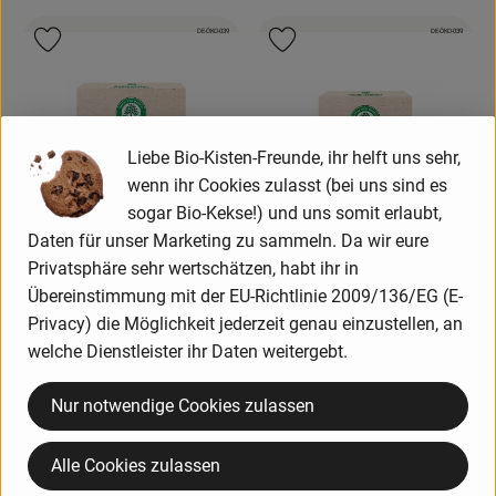
, Kontrollstelle:
, Kontrollstelle:
DE-ÖKO-039
DE-ÖKO-039
, Verband:
, Verband:
Produkt zu Favouriten hinzufügen
Produkt zu Favouriten hinzufügen
Liebe Bio-Kisten-Freunde, ihr helft uns sehr,
wenn ihr Cookies zulasst (bei uns sind es
sogar Bio-Kekse!) und uns somit erlaubt,
Daten für unser Marketing zu sammeln. Da wir eure
Privatsphäre sehr wertschätzen, habt ihr in
Übereinstimmung mit der EU-Richtlinie 2009/136/EG (E-
Produkt zum Warenkorb hinzufügen
Privacy) die Möglichkeit jederzeit genau einzustellen, an
welche Dienstleister ihr Daten weitergebt.
Produk
2,49 €
/ Stück
, Preis:
Papier Kaffeefilter Größe 4
Nur notwendige Cookies zulassen
3,29 €
/ Stück
, Preis:
(100 Stück)
Papier Teefilter Größe 4 (100
, Referenzpreis:
Deutschland
0,03 €
/ Stück
, Herkunft:
Alle Cookies zulassen
Stück)
, Referenzpreis:
Deutschland
0,03 €
/ Stück