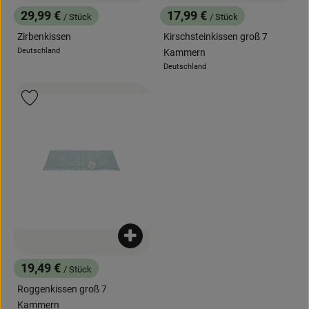
29,99 €
17,99 €
/ Stück
/ Stück
, Preis:
, Preis:
Zirbenkissen
Kirschsteinkissen groß 7
Deutschland
Kammern
, Herkunft:
Deutschland
, Herkunft:
, Kontrollstelle:
.
, Verband:
Produkt zu Favouriten hinzufügen
Produkt zum Warenkorb hinzufügen
19,49 €
/ Stück
, Preis:
Roggenkissen groß 7
Kammern