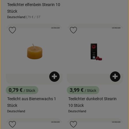
News
Teelichter elfenbein Stearin 10
Stück
Blog
, Referenzpreis:
Deutschland
3,79 €
/ ST
, Herkunft:
, Kontrollstelle:
, Kontrollstelle:
DE-ÖKO-039
DE-ÖKO-039
, Verband:
, Verband:
Produkt zu Favouriten hinzufügen
Produkt zu Favouriten hinzufügen
Produkt zum Warenkorb hinzufügen
Produk
0,79 €
3,99 €
/ Stück
/ Stück
, Preis:
, Preis:
Teelicht aus Bienenwachs 1
Teelichter dunkelrot Stearin
Stück
10 Stück
Deutschland
Deutschland
, Herkunft:
, Herkunft:
, Kontrollstelle:
, Kontrollstelle:
DE-ÖKO-039
DE-ÖKO-039
, Verband:
, Verband:
Produkt zu Favouriten hinzufügen
Produkt zu Favouriten hinzufügen