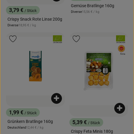
, Preis:
Gemüse Bratlinge 160g
3,79 €
/ Stück
, Referenzpreis:
Diverse
15,56 €
/ kg
, Preis:
, Herkunft:
Crispy Snack Rote Linse 200g
, Referenzpreis:
Diverse
18,95 €
/ kg
, Herkunft:
, Verband:
, Verband:
Produkt zu Favouriten hinzufügen
Produkt zu Favouriten hinzufügen
, Kontrollstelle:
, Kontrollstelle:
DE-ÖKO-039
DE-ÖKO-034
, EU H
Feta
Produkt zum Warenkorb hinzufügen
Produk
1,99 €
/ Stück
, Preis:
Grünkern Bratlinge 160g
5,39 €
/ Stück
, Preis:
, Referenzpreis:
Deutschland
12,44 €
/ kg
, Herkunft:
Crispy Feta Minis 180g