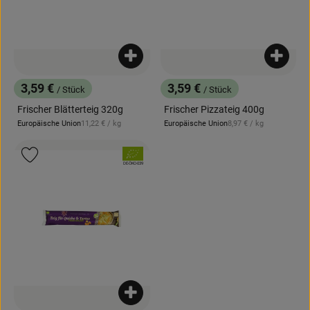
Produkt zum Warenkorb hinzufügen
Produk
3,59 €
3,59 €
/ Stück
/ Stück
, Preis:
, Preis:
Frischer Blätterteig 320g
Frischer Pizzateig 400g
, Referenzpreis:
, Referenzpreis:
Europäische Union
11,22 €
/ kg
Europäische Union
8,97 €
/ kg
, Herkunft:
, Herkunft:
, Verband:
Produkt zu Favouriten hinzufügen
, Kontrollstelle:
DE-ÖKO-039
Produkt zum Warenkorb hinzufügen