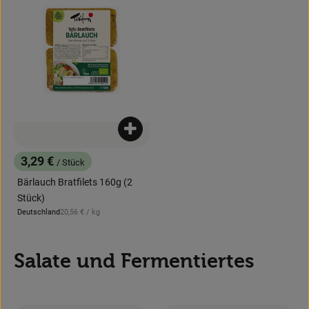
Produkt zum Warenkorb hinzufügen
3,29 €
/ Stück
, Preis:
Bärlauch Bratfilets 160g (2
Stück)
, Referenzpreis:
Deutschland
20,56 €
/ kg
, Herkunft:
Salate und Fermentiertes