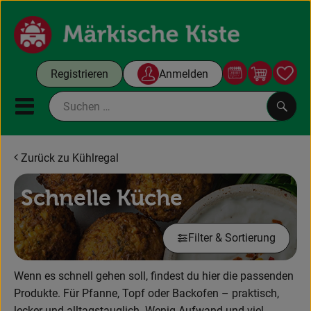
Warenko
Registrieren
Anmelden
Link
Mobiles Menu öffnen oder sc
Such
Zurück zu Kühlregal
Gutscheine
Schnelle Küche
Kochboxen
Filter & Sortierung
Themenwelt
Angebote & Aktuelles
Wenn es schnell gehen soll, findest du hier die passenden
Produkte. Für Pfanne, Topf oder Backofen – praktisch,
Unsere Kisten
lecker und alltagstauglich. Wenig Aufwand und viel