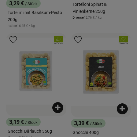
3,29 €
/ Stück
Tortelloni Spinat &
, Preis:
Pinienkerne 250g
Tortellini mit Basilikum-Pesto
, Referenzpreis:
Diverse
12,76 €
/ kg
200g
, Herkunft:
, Referenzpreis:
Italien
16,45 €
/ kg
, Herkunft:
, Verband:
, Verband:
Produkt zu Favouriten hinzufügen
Produkt zu Favouriten hinzufügen
, Kontrollstelle:
, Kontrollstelle:
DE-ÖKO-039
DE-ÖKO-039
Produkt zum Warenkorb hinzufügen
Produk
3,19 €
/ Stück
3,39 €
/ Stück
, Preis:
, Preis:
Gnocchi Bärlauch 350g
Gnocchi 400g