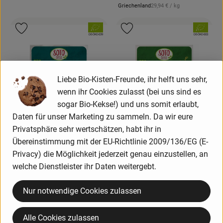
, Referenzpreis:
Griechenland
29,94 €
/ kg
, Herkunft:
, Verband:
, Verband:
Produkt zu Favouriten hinzufügen
Produkt zu Favouriten hinzufügen
, Kontrollstelle:
, Kontrollstelle:
DE-ÖKO-039
DE-ÖKO-003
Liebe Bio-Kisten-Freunde, ihr helft uns sehr,
wenn ihr Cookies zulasst (bei uns sind es
sogar Bio-Kekse!) und uns somit erlaubt,
Daten für unser Marketing zu sammeln. Da wir eure
Privatsphäre sehr wertschätzen, habt ihr in
Übereinstimmung mit der EU-Richtlinie 2009/136/EG (E-
Produk
Privacy) die Möglichkeit jederzeit genau einzustellen, an
Produkt zum Warenkorb hinzufügen
welche Dienstleister ihr Daten weitergebt.
3,99 €
3,79 €
/ Stück
/ Stück
, Preis:
, Preis:
Mini-Frühlingsrollen Golden
Spinat Käse Taler 180g
Nur notwendige Cookies zulassen
, Referenzpreis:
Deutschland
21,06 €
/ kg
Sun 190g
, Herkunft:
, Referenzpreis:
Diverse
21,00 €
/ kg
, Herkunft:
Alle Cookies zulassen