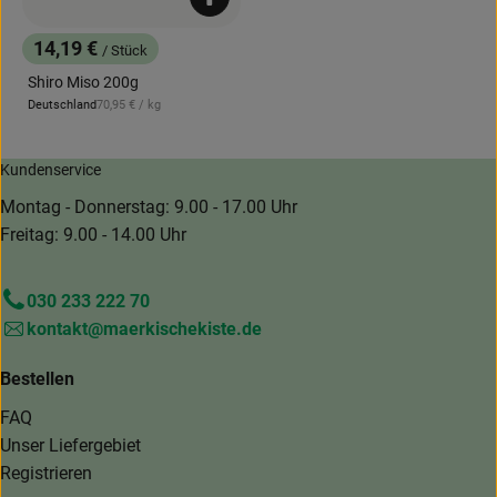
Produkt zum Warenkorb hinzufügen
14,19 €
/ Stück
, Preis:
Shiro Miso 200g
, Referenzpreis:
Deutschland
70,95 €
/ kg
, Herkunft:
Kundenservice
Montag - Donnerstag: 9.00 - 17.00 Uhr
Freitag: 9.00 - 14.00 Uhr
030 233 222 70
kontakt@maerkischekiste.de
Bestellen
FAQ
Unser Liefergebiet
Registrieren