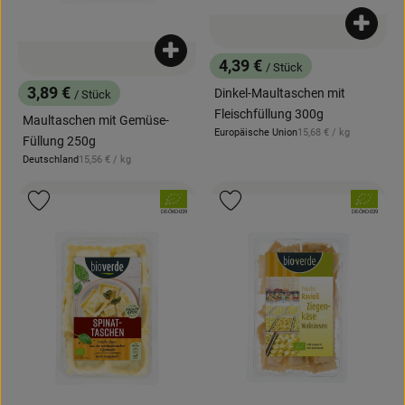
News
Produk
Blog
Produkt zum Warenkorb hinzufügen
4,39 €
/ Stück
, Preis:
3,89 €
Dinkel-Maultaschen mit
/ Stück
, Preis:
Fleischfüllung 300g
Maultaschen mit Gemüse-
, Referenzpreis:
Europäische Union
15,68 €
/ kg
, Herkunft:
Füllung 250g
, Referenzpreis:
Deutschland
15,56 €
/ kg
, Herkunft:
, Verband:
, Verband:
Produkt zu Favouriten hinzufügen
Produkt zu Favouriten hinzufügen
, Kontrollstelle:
, Kontrollstelle:
DE-ÖKO-039
DE-ÖKO-039