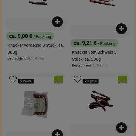
Produkt zum Warenkorb hinzufügen
Produk
ca. 9,00 €
/ Packung
, Preis:
ca. 9,21 €
/ Packung
Knacker vom Rind 3 Stück, ca.
, Preis:
Knacker vom Schwein 3
300g
, Referenzpreis:
Deutschland
30,00 €
/ kg
Stück, ca. 300g
, Herkunft:
, Referenzpreis:
Deutschland
30,70 €
/ kg
, Herkunft:
, Verband:
, Verband:
Produkt zu Favouriten hinzufügen
Produkt zu Favouriten hinzufügen
regional
regional
, Kontrollstelle:
, Kontrollstelle:
DE-ÖKO-037
DE-ÖKO-037
Produk