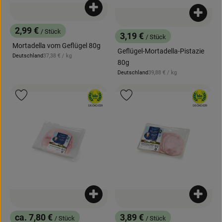
Produkt zum Warenkorb hinzufügen
Produk
2,99 €
/ Stück
3,19 €
, Preis:
/ Stück
, Preis:
Mortadella vom Geflügel 80g
Geflügel-Mortadella-Pistazie
, Referenzpreis:
Deutschland
37,38 €
/ kg
, Herkunft:
80g
, Referenzpreis:
Deutschland
39,88 €
/ kg
, Herkunft:
, Verband:
, Verband:
Produkt zu Favouriten hinzufügen
Produkt zu Favouriten hinzufügen
, Kontrollstelle:
, Kontrollstelle:
DE-ÖKO-039
DE-ÖKO-039
Produkt zum Warenkorb hinzufügen
Produk
ca. 7,80 €
3,89 €
/ Stück
/ Stück