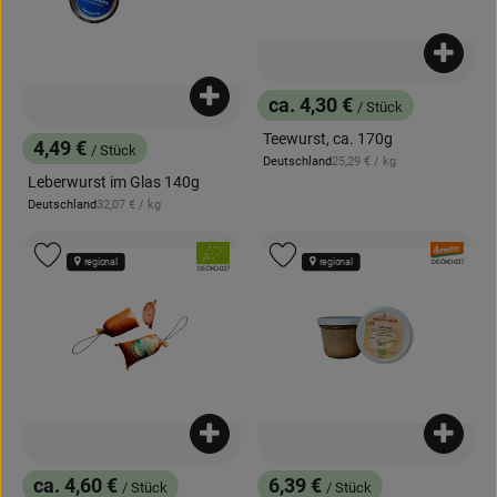
Produk
Produkt zum Warenkorb hinzufügen
ca. 4,30 €
/ Stück
, Preis:
Teewurst, ca. 170g
4,49 €
/ Stück
, Preis:
, Referenzpreis:
Deutschland
25,29 €
/ kg
, Herkunft:
Leberwurst im Glas 140g
, Referenzpreis:
Deutschland
32,07 €
/ kg
, Herkunft:
, Verband:
, Verband:
Produkt zu Favouriten hinzufügen
Produkt zu Favouriten hinzufügen
regional
regional
, Kontrollstelle:
DE-ÖKO-037
, Kontrollstelle:
DE-ÖKO-037
Produkt zum Warenkorb hinzufügen
Produk
ca. 4,60 €
6,39 €
/ Stück
/ Stück