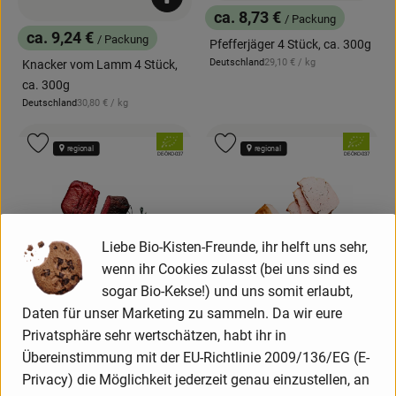
Produkt zum Warenkorb hinzufügen
ca. 8,73 €
/ Packung
, Preis:
ca. 9,24 €
/ Packung
Pfefferjäger 4 Stück, ca. 300g
, Preis:
, Referenzpreis:
Deutschland
29,10 €
/ kg
Knacker vom Lamm 4 Stück,
, Herkunft:
ca. 300g
, Referenzpreis:
Deutschland
30,80 €
/ kg
, Herkunft:
, Verband:
, Verband:
Produkt zu Favouriten hinzufügen
Produkt zu Favouriten hinzufügen
regional
regional
, Kontrollstelle:
, Kontrollstelle:
DE-ÖKO-037
DE-ÖKO-037
Liebe Bio-Kisten-Freunde, ihr helft uns sehr,
wenn ihr Cookies zulasst (bei uns sind es
sogar Bio-Kekse!) und uns somit erlaubt,
ca. 9,32 €
/ Stück
, Preis:
Produk
Daten für unser Marketing zu sammeln. Da wir eure
Rinderschinken, ca. 200g
Privatsphäre sehr wertschätzen, habt ihr in
, Referenzpreis:
ca. 7,20 €
Deutschland
46,60 €
/ kg
/ Stück
, Herkunft:
Übereinstimmung mit der EU-Richtlinie 2009/136/EG (E-
, Preis:
Artikel leider gerade
Leberkäse vom Rind,, 2 Stück,
Privacy) die Möglichkeit jederzeit genau einzustellen, an
ausverkauft!
ca. 400g