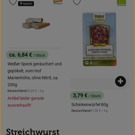
, Verband:
, Verband:
Produkt zu Favouriten hinzufügen
Produkt zu Favouriten hinzufügen
regional
, Kontrollstelle:
DE-ÖKO-037
, Kontrollstelle:
DE-ÖKO-039
ca. 6,84 €
/ Stück
, Preis:
Weißer Speck geräuchert und
gepökelt, vom Hof
Marienhöhe, ohne Nitrit, ca.
Produk
200g
, Referenzpreis:
Deutschland
34,20 €
/ kg
, Herkunft:
3,79 €
/ Stück
Artikel leider gerade
, Preis:
Schinkenwürfel 80g
ausverkauft!
, Referenzpreis:
Deutschland
47,38 €
/ kg
, Herkunft:
Streichwurst