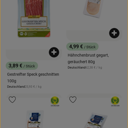
Produk
4,99 €
/ Stück
, Preis:
Produkt zum Warenkorb hinzufügen
Hähnchenbrust gegart,
geräuchert 80g
3,89 €
/ Stück
, Referenzpreis:
Deutschland
62,38 €
/ kg
, Preis:
, Herkunft:
Gestreifter Speck geschnitten
100g
, Referenzpreis:
Deutschland
25,93 €
/ kg
, Herkunft:
, Verband:
, Verband:
Produkt zu Favouriten hinzufügen
Produkt zu Favouriten hinzufügen
, Kontrollstelle:
, Kontrollstelle:
DE-ÖKO-039
DE-ÖKO-039