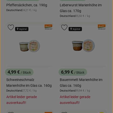
, Preis:
, Preis:
Pfeffersäckchen, ca. 190g
Leberwurst Marienhöhe im
, Referenzpreis:
Deutschland
24,21 €
/ kg
Glas ca. 170g
, Herkunft:
, Referenzpreis:
Deutschland
35,50 €
/ kg
, Herkunft:
, Verband:
, Verband:
Produkt zu Favouriten hinzufügen
Produkt zu Favouriten hinzufügen
regional
regional
, Kontrollstelle:
, Kontrollstelle:
DE-ÖKO-037
DE-ÖKO-037
4,99 €
6,99 €
/ Stück
/ Stück
, Preis:
, Preis:
Schweineschmalz
Bauernmett Marienhöhe im
Marienhöhe im Glas ca. 160g
Glas ca. 160g
, Referenzpreis:
, Referenzpreis:
Deutschland
27,72 €
/ kg
Deutschland
39,94 €
/ kg
, Herkunft:
, Herkunft:
Artikel leider gerade
Artikel leider gerade
ausverkauft!
ausverkauft!