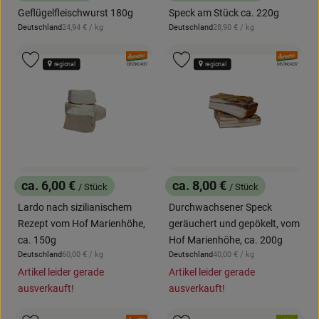
, Preis:
, Preis:
Geflügelfleischwurst 180g
Speck am Stück ca. 220g
, Referenzpreis:
, Referenzpreis:
Deutschland
24,94 €
/ kg
Deutschland
28,90 €
/ kg
, Herkunft:
, Herkunft:
, Verband:
, Verband:
Produkt zu Favouriten hinzufügen
Produkt zu Favouriten hinzufügen
regional
regional
, Kontrollstelle:
, Kontrollstelle:
DE-ÖKO-037
DE-ÖKO-037
ca. 6,00 €
ca. 8,00 €
/ Stück
/ Stück
, Preis:
, Preis:
Lardo nach sizilianischem
Durchwachsener Speck
Rezept vom Hof Marienhöhe,
geräuchert und gepökelt, vom
ca. 150g
Hof Marienhöhe, ca. 200g
, Referenzpreis:
, Referenzpreis:
Deutschland
60,00 €
/ kg
Deutschland
40,00 €
/ kg
, Herkunft:
, Herkunft:
Artikel leider gerade
Artikel leider gerade
ausverkauft!
ausverkauft!