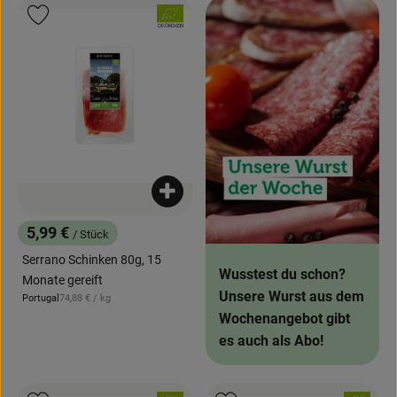
, Verband:
Produkt zu Favouriten hinzufügen
, Kontrollstelle:
DE-ÖKO-039
Produkt zum Warenkorb hinzufügen
5,99 €
/ Stück
, Preis:
Serrano Schinken 80g, 15
Wusstest du schon?
Monate gereift
Unsere Wurst aus dem
, Referenzpreis:
Portugal
74,88 €
/ kg
, Herkunft:
Wochenangebot gibt
es auch als Abo!