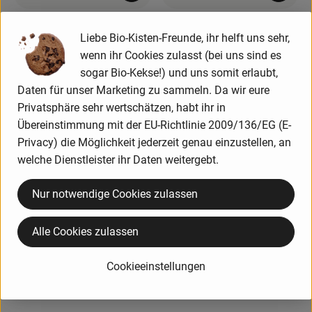
14,59 €
ca. 9,91 €
/ kg
/ Stück
, Preis:
, Preis:
Liebe Bio-Kisten-Freunde, ihr helft uns sehr,
Ingwer
Papaya ca 800g
wenn ihr Cookies zulasst (bei uns sind es
, Referenzpreis:
Peru
Spanien
12,39 €
/ kg
, Herkunft:
, Herkunft:
sogar Bio-Kekse!) und uns somit erlaubt,
, Verband:
, Verband:
Daten für unser Marketing zu sammeln. Da wir eure
Produkt zu Favouriten hinzufügen
Produkt zu Favouriten hinzufügen
, Kontrollstelle:
, Kontrollstelle:
DE-ÖKO-039
DE-ÖKO-039
Privatsphäre sehr wertschätzen, habt ihr in
Übereinstimmung mit der EU-Richtlinie 2009/136/EG (E-
Privacy) die Möglichkeit jederzeit genau einzustellen, an
welche Dienstleister ihr Daten weitergebt.
Nur notwendige Cookies zulassen
Alle Cookies zulassen
Produkt zum Warenkorb hinzufügen
Produk
2,19 €
10,49 €
/ Stück
/ kg
Cookieeinstellungen
, Preis:
, Preis:
Avocado Hass
Avocado Mini
, Referenzpreis:
Peru
10,95 €
/ kg
Peru
, Herkunft:
, Herkunft: