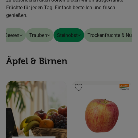
Früchte für jeden Tag. Einfach bestellen und frisch
Obst & Gemüse
genießen.
Backwaren
Beeren
Trauben
Steinobst
Trockenfrüchte & Nüss
Kühlregal
Speisekammer
Äpfel & Birnen
Getränke
Körperpflege
, Verband:
Produkt zu Favouriten hinzufügen
Haushalt & Garten
, Kontrollstelle:
DE-ÖKO-005
Geschäftskunden-Shop
Freunde werben