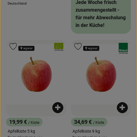
Jede Woche frisch
Deutschland
, Herkunft:
zusammengestellt -
für mehr Abwechslung
in der Küche!
, Verband:
, Verband:
Produkt zu Favouriten hinzufügen
Produkt zu Favouriten hinzufügen
regional
regional
, Kontrollstelle:
DE-ÖKO-006
, Kontrollstelle:
DE-ÖKO-006
Produkt zum Warenkorb hinzufügen
Produk
19,99 €
34,69 €
/ Kiste
/ Kiste
, Preis:
, Preis:
Apfelkiste 5 kg
Apfelkiste 9 kg