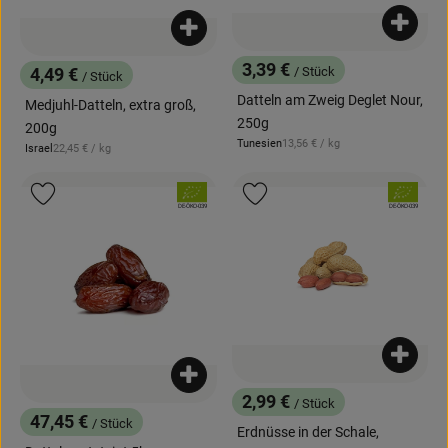
Produk
Produkt zum Warenkorb hinzufügen
3,39 €
/ Stück
4,49 €
/ Stück
, Preis:
, Preis:
Datteln am Zweig Deglet Nour,
Medjuhl-Datteln, extra groß,
250g
200g
, Referenzpreis:
Tunesien
13,56 €
/ kg
, Referenzpreis:
Israel
22,45 €
/ kg
, Herkunft:
, Herkunft:
, Verband:
, Verband:
Produkt zu Favouriten hinzufügen
Produkt zu Favouriten hinzufügen
, Kontrollstelle:
, Kontrollstelle:
DE-ÖKO-039
DE-ÖKO-039
Produk
Produkt zum Warenkorb hinzufügen
2,99 €
/ Stück
, Preis:
47,45 €
/ Stück
Erdnüsse in der Schale,
, Preis: