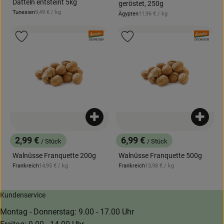
Datteln entsteint 5kg
geröstet, 250g
, Referenzpreis:
Tunesien
9,49 €
/ kg
, Referenzpreis:
Ägypten
11,96 €
/ kg
, Herkunft:
, Herkunft:
, Verband:
, Verband:
Produkt zu Favouriten hinzufügen
Produkt zu Favouriten hinzufügen
, Kontrollstelle:
, Kontrollstelle:
DE-ÖKO-039
DE-ÖKO-039
Produkt zum Warenkorb hinzufügen
Produk
2,99 €
6,99 €
/ Stück
/ Stück
, Preis:
, Preis:
Walnüsse Franquette 200g
Walnüsse Franquette 500g
, Referenzpreis:
, Referenzpreis:
Frankreich
14,95 €
/ kg
Frankreich
13,98 €
/ kg
, Herkunft:
, Herkunft:
Kundenservice
Montag - Donnerstag: 9.00 - 17.00 Uhr