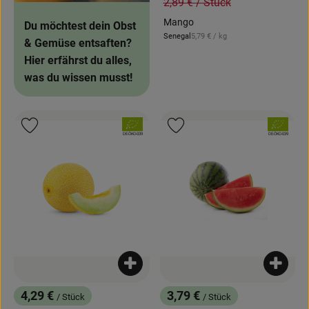
, Alter Preis:
2,89 €
/ Stück
Mango
Du möchtest dein Obst
, Referenzpreis:
Senegal
5,79 €
/ kg
, Herkunft:
& Gemüse entsaften?
Hier erfährst du alles,
was du wissen musst!
, Verband:
, Verband:
Produkt zu Favouriten hinzufügen
Produkt zu Favouriten hinzufügen
, Kontrollstelle:
, Kontrollstelle:
DE-ÖKO-039
DE-ÖKO-039
Produkt zum Warenkorb hinzufügen
Produk
4,29 €
3,79 €
/ Stück
/ Stück
, Preis:
, Preis: