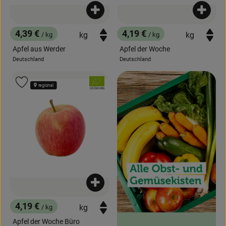
Produkt zum Warenkorb hinzufügen
Produk
4,39 €
4,19 €
/ kg
/ kg
, Preis:
, Preis:
Apfel aus Werder
Apfel der Woche
Deutschland
Deutschland
, Herkunft:
, Herkunft:
, Verband:
Produkt zu Favouriten hinzufügen
regional
, Kontrollstelle:
DE-ÖKO-006
Produkt zum Warenkorb hinzufügen
4,19 €
/ kg
, Preis:
Apfel der Woche Büro