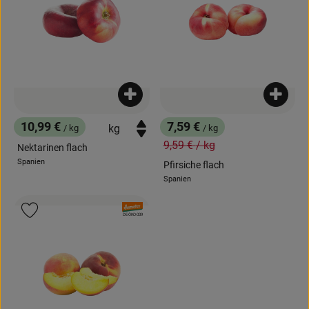
Produkt zum Warenkorb hinzufügen
Produk
10,99 €
7,59 €
/ kg
/ kg
, Preis:
, Preis:
, Alter Preis:
9,59 €
/ kg
Nektarinen flach
Spanien
Pfirsiche flach
, Herkunft:
Spanien
, Herkunft:
, Verband:
Produkt zu Favouriten hinzufügen
, Kontrollstelle:
DE-ÖKO-039