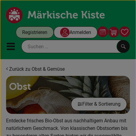
Warenko
Registrieren
Anmelden
Link
Mobiles Menu öffnen oder sc
Such
Zurück zu Obst & Gemüse
Gutscheine
Obst
Kochboxen
Filter & Sortierung
Themenwelt
Angebote & Aktuelles
Entdecke frisches Bio-Obst aus nachhaltigem Anbau mit
natürlichem Geschmack. Von klassischen Obstsorten bis
Unsere Kisten
zu besonderen alten Sorten bieten wir dir ausgewählte