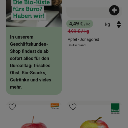
News
Produk
Blog
4,49 €
/ kg
, Preis:
, Alter Preis:
4,99 €
/ kg
In unserem
Apfel - Jonagored
Geschäftskunden-
Deutschland
, Herkunft:
Shop findest du ab
sofort alles für den
Büroalltag: frisches
Obst, Bio-Snacks,
Getränke und vieles
mehr.
, Verband:
, Verband:
Produkt zu Favouriten hinzufügen
Produkt zu Favouriten hinzufügen
, Kontrollstelle:
DE-ÖKO-005
, Kontrollstelle:
DE-ÖKO-005