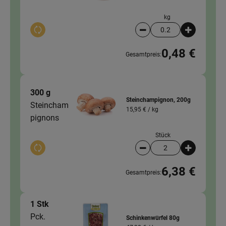
kg
Auswahl ändern
Artikelanzahl verringer
Artikelanz
0,48 €
Gesamtpreis:
300 g
Steinchampignon, 200g
Steincham
15,95 € /
kg
pignons
Stück
Auswahl ändern
Artikelanzahl verringer
Artikelanz
6,38 €
Gesamtpreis:
1 Stk
Pck.
Schinkenwürfel 80g