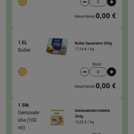
Auswahl ändern
Artikelanzahl verringer
Artikelanz
0,00 €
Gesamtpreis:
1 EL
Butter Sauerrahm 250g
17,16 € /
kg
Butter
Stück
Auswahl ändern
Artikelanzahl verringer
Artikelanz
0,00 €
Gesamtpreis:
1 Stk
Gemüsebrühe hefefrei
Gemüsebr
264g
ühe (100
13,22 € /
kg
ml)