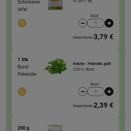
47,38 € /
kg
Schinkenw
ürfel
Stück
Auswahl ändern
Artikelanzahl verringer
Artikelanz
3,79 €
Gesamtpreis:
1 Stk
Kräuter - Petersilie, glatt
Bund
2,39 € /
Bund
Petersilie
Bund
Auswahl ändern
Artikelanzahl verringer
Artikelanz
2,39 €
Gesamtpreis:
200 g