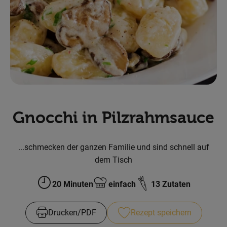
Obst & Gemüse
Backwaren
Kühlregal
Speisekammer
Getränke
Gnocchi in Pilzrahmsauce
Körperpflege
...schmecken der ganzen Familie und sind schnell auf
Haushalt & Garten
dem Tisch
20 Minuten
einfach
13 Zutaten
Geschäftskunden-Shop
Zubreitungszeit:
Schwierigkeit:
Freunde werben
Drucken​/​PDF
Rezept speichern