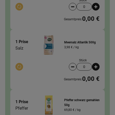
Stück
Auswahl ändern
Artikelanzahl verringer
Artikelanz
0,00 €
Gesamtpreis:
1 Prise
Meersalz Atlantik 500g
3,98 € /
kg
Salz
Stück
Auswahl ändern
Artikelanzahl verringer
Artikelanz
0,00 €
Gesamtpreis:
Pfeffer schwarz gemahlen
1 Prise
50g
Pfeffer
69,80 € /
kg