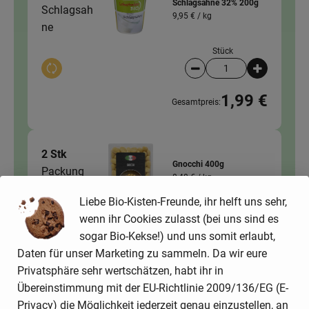
Schlagsahne 32% 200g
Schlagsah
9,95 € /
kg
ne
Stück
Auswahl ändern
Artikelanzahl verringer
Artikelanz
1,99 €
Gesamtpreis:
2 Stk
Gnocchi 400g
Packung
8,48 € /
kg
Gnocchi
Liebe Bio-Kisten-Freunde, ihr helft uns sehr,
Stück
wenn ihr Cookies zulasst (bei uns sind es
Auswahl ändern
Artikelanzahl verringer
Artikelanz
sogar Bio-Kekse!) und uns somit erlaubt,
Daten für unser Marketing zu sammeln. Da wir eure
6,78 €
Gesamtpreis:
Privatsphäre sehr wertschätzen, habt ihr in
Übereinstimmung mit der EU-Richtlinie 2009/136/EG (E-
Privacy) die Möglichkeit jederzeit genau einzustellen, an