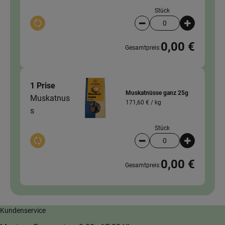
Stück
Auswahl ändern
Artikelanzahl verringer
Artikelanz
0,00 €
Gesamtpreis:
1 Prise
Muskatnüsse ganz 25g
Muskatnus
171,60 € /
kg
s
Stück
Auswahl ändern
Artikelanzahl verringer
Artikelanz
0,00 €
Gesamtpreis:
Kundenservice