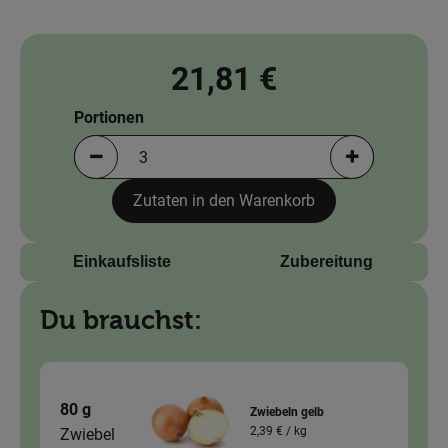
News
Blog
21,81 €
Portionen
Portionen verringern (aktuell 3 Portionen ausgewä
Portionen erh
Zutaten in den Warenkorb
Einkaufsliste
Zubereitung
Du brauchst:
80 g
Zwiebeln gelb
2,39 € /
kg
Zwiebel