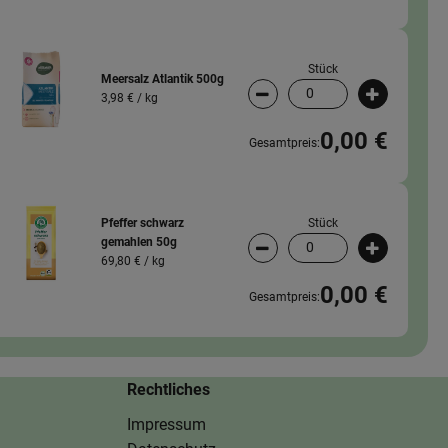
Stück
Meersalz Atlantik 500g
3,98 € /
kg
wahl ändern
Artikelanzahl verringern (
Artikelanz
0,00 €
Gesamtpreis:
Stück
Pfeffer schwarz
gemahlen 50g
wahl ändern
Artikelanzahl verringern (
Artikelanz
69,80 € /
kg
0,00 €
Gesamtpreis:
Rechtliches
Impressum