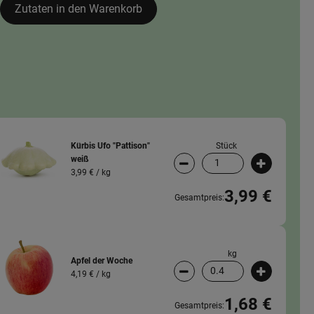
Zutaten in den Warenkorb
Stück
Kürbis Ufo "Pattison"
weiß
wahl ändern
Artikelanzahl verringern (
Artikelanz
3,99 € /
kg
3,99 €
Gesamtpreis:
kg
Apfel der Woche
4,19 € /
kg
wahl ändern
Artikelanzahl verringern (
Artikelanz
1,68 €
Gesamtpreis: