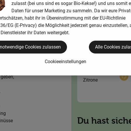
zulasst (bei uns sind es sogar Bio-Kekse!) und uns somit e
Daten für unser Marketing zu sammeln. Da wir eure Priva
rtschätzen, habt ihr in Übereinstimmung mit der EU-Richtlinie
große
6/EG (E-Privacy) die Möglichkeit jederzeit genau einzustellen, 
ls dazu
50 g
Dienstleister ihr Daten weitergebt.
Gurke
Aus
Walnüsse
 alles
 notwendige Cookies zulassen
Alle Cookies zul
Cookieeinstellungen
grob
t
1 Stk
 geben,
Aus
Zitrone
.
s
ing
Du hast sich
lnüsse