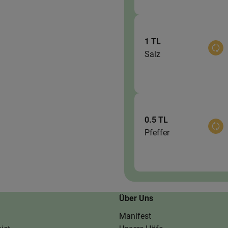
1 TL
Aus
Salz
0.5 TL
Aus
Pfeffer
Über Uns
Manifest