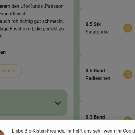
erem den Ufo-Kürbis ‚Patisson‘
ruchtfleisch.
 auch roh richtig gut schmeckt.
0.5 Stk
ge Frische mit, die perfekt zu
Aus
Salatgurke
t.
ten
0.5 Bund
eichern
Aus
Radieschen
0.3 Bund
Aus
Petersilie
Liebe Bio-Kisten-Freunde, ihr helft uns sehr, wenn ihr Cook