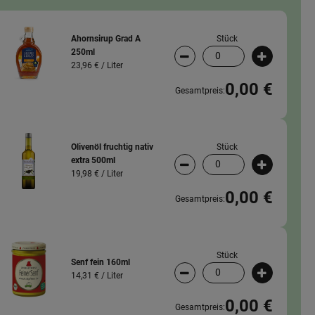
Stück
Ahornsirup Grad A
250ml
wahl ändern
Artikelanzahl verringern (
Artikelanz
23,96 € /
Liter
0,00 €
Gesamtpreis:
Stück
Olivenöl fruchtig nativ
extra 500ml
wahl ändern
Artikelanzahl verringern (
Artikelanz
19,98 € /
Liter
0,00 €
Gesamtpreis:
Stück
Senf fein 160ml
14,31 € /
Liter
wahl ändern
Artikelanzahl verringern (
Artikelanz
0,00 €
Gesamtpreis: