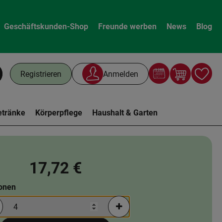
Geschäftskunden-Shop
Freunde werben
News
Blog
Warenk
L
Registrieren
Anmelden
chen
etränke
Körperpflege
Haushalt & Garten
17,72 €
ionen
rtionen verringern (aktuell 4 Portionen ausgewählt)
Portionen erhöhen (aktuell 4