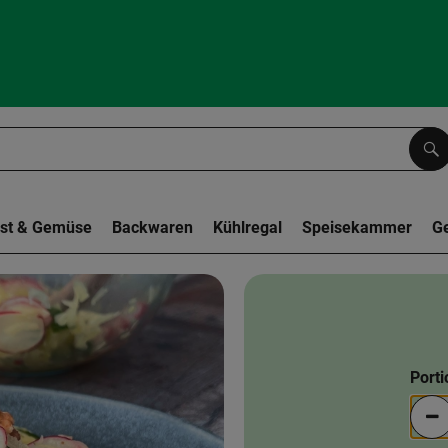
Su
st & Gemüse
Backwaren
Kühlregal
Speisekammer
G
Port
Po