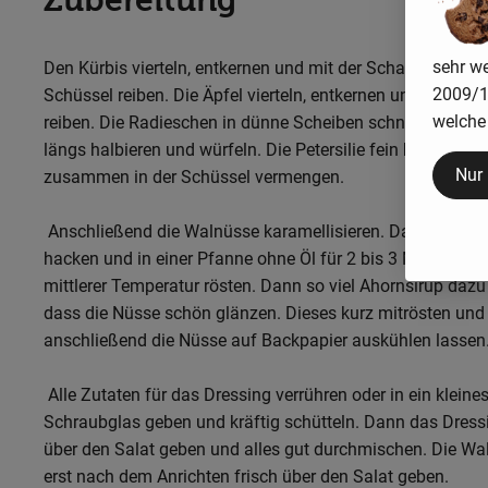
Zubereitung
sehr we
Den Kürbis vierteln, entkernen und mit der Schale in eine 
2009/13
Schüssel reiben. Die Äpfel vierteln, entkernen und ebenfal
welche 
reiben. Die Radieschen in dünne Scheiben schneiden, die 
längs halbieren und würfeln. Die Petersilie fein hacken und
Nur
zusammen in der Schüssel vermengen.
Anschließend die Walnüsse karamellisieren. Dazu diese 
hacken und in einer Pfanne ohne Öl für 2 bis 3 Minuten mi
mittlerer Temperatur rösten. Dann so viel Ahornsirup dazu
dass die Nüsse schön glänzen. Dieses kurz mitrösten und
anschließend die Nüsse auf Backpapier auskühlen lassen
Alle Zutaten für das Dressing verrühren oder in ein kleine
Schraubglas geben und kräftig schütteln. Dann das Dress
über den Salat geben und alles gut durchmischen. Die Wa
erst nach dem Anrichten frisch über den Salat geben.