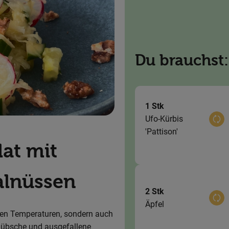
Du brauchst:
1 Stk
Ufo-Kürbis
Aus
'Pattison'
lat mit
alnüssen
2 Stk
Aus
Äpfel
eren Temperaturen, sondern auch
 hübsche und ausgefallene