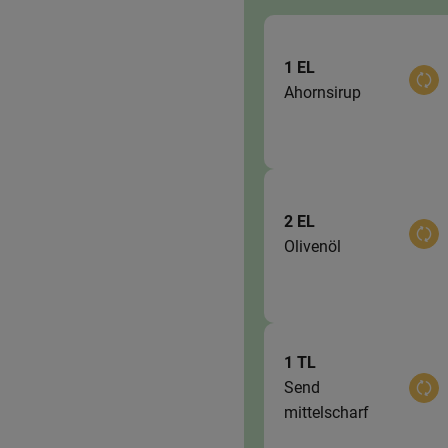
1 EL
Aus
Ahornsirup
2 EL
Aus
Olivenöl
1 TL
Send
Aus
mittelscharf