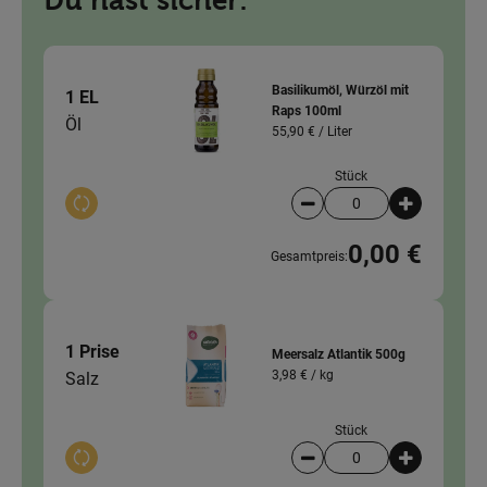
Du hast sicher:
Basilikumöl, Würzöl mit
1 EL
Raps 100ml
Öl
55,90 € /
Liter
Stück
Auswahl ändern
Artikelanzahl verringer
Artikelanz
0,00 €
Gesamtpreis:
1 Prise
Meersalz Atlantik 500g
3,98 € /
kg
Salz
Stück
Auswahl ändern
Artikelanzahl verringer
Artikelanz