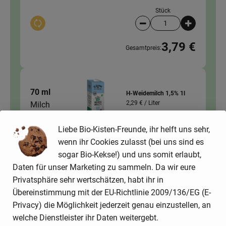
Stück
Auswahl ändern
Artikelanzahl verringer
Artikelanz
3,79 €
Gesamtpreis:
70 ml
H-Weidemilch 1,5% 1l
2,29 € /
Liter
Milch
Liebe Bio-Kisten-Freunde, ihr helft uns sehr,
Stück
wenn ihr Cookies zulasst (bei uns sind es
Auswahl ändern
Artikelanzahl verringer
Artikelanz
sogar Bio-Kekse!) und uns somit erlaubt,
2,29 €
Daten für unser Marketing zu sammeln. Da wir eure
Gesamtpreis:
Privatsphäre sehr wertschätzen, habt ihr in
Übereinstimmung mit der EU-Richtlinie 2009/136/EG (E-
Privacy) die Möglichkeit jederzeit genau einzustellen, an
1 Stk
Porree
welche Dienstleister ihr Daten weitergebt.
7,99 € /
kg
Porree