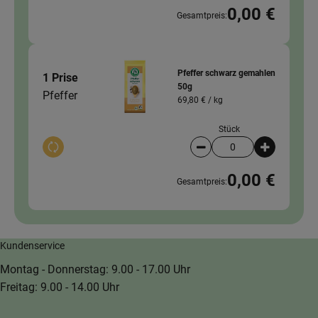
0,00 €
Gesamtpreis:
Pfeffer schwarz gemahlen
1 Prise
50g
Pfeffer
69,80 € /
kg
Stück
Auswahl ändern
Artikelanzahl verringer
Artikelanz
0,00 €
Gesamtpreis:
Kundenservice
Montag - Donnerstag: 9.00 - 17.00 Uhr
Freitag: 9.00 - 14.00 Uhr