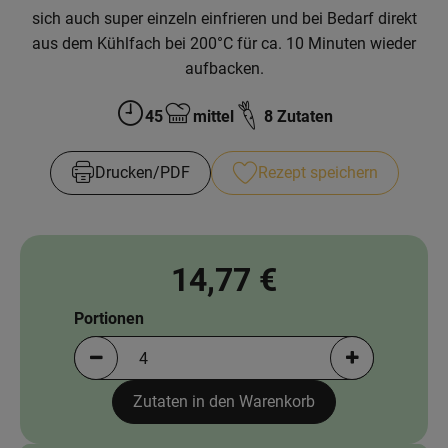
News
sich auch super einzeln einfrieren und bei Bedarf direkt
aus dem Kühlfach bei 200°C für ca. 10 Minuten wieder
Blog
aufbacken.
45
mittel
8 Zutaten
Zubreitungszeit:
Schwierigkeit:
Drucken​/​PDF
Rezept speichern
14,77 €
Portionen
Portionen verringern (aktuell 4 Portionen ausgewä
Portionen erh
Zutaten in den Warenkorb