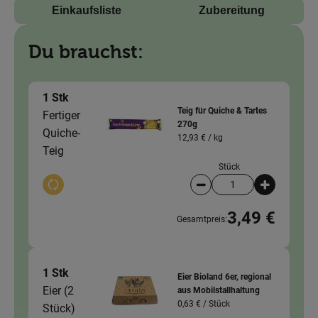
Einkaufsliste
Zubereitung
Du brauchst:
1 Stk
Teig für Quiche & Tartes
Fertiger
270g
Quiche-
12,93 € /
kg
Teig
Stück
Auswahl ändern
Artikelanzahl verringer
Artikelanz
3,49 €
Gesamtpreis:
1 Stk
Eier Bioland 6er, regional
Eier (2
aus Mobilstallhaltung
0,63 € /
Stück
Stück)