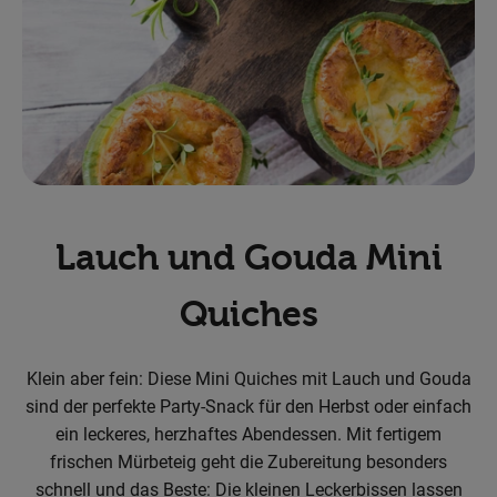
Obst & Gemüse
Backwaren
Kühlregal
Speisekammer
Getränke
Lauch und Gouda Mini
Körperpflege
Quiches
Haushalt & Garten
Klein aber fein: Diese Mini Quiches mit Lauch und Gouda
Geschäftskunden-Shop
sind der perfekte Party-Snack für den Herbst oder einfach
ein leckeres, herzhaftes Abendessen. Mit fertigem
Freunde werben
frischen Mürbeteig geht die Zubereitung besonders
schnell und das Beste: Die kleinen Leckerbissen lassen