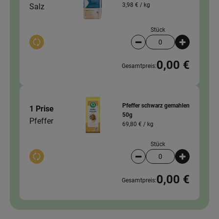
3,98 € /
kg
Salz
Stück
Auswahl ändern
Artikelanzahl verringer
Artikelanz
0,00 €
Gesamtpreis:
Pfeffer schwarz gemahlen
1 Prise
50g
Pfeffer
69,80 € /
kg
Stück
Auswahl ändern
Artikelanzahl verringer
Artikelanz
0,00 €
Gesamtpreis: