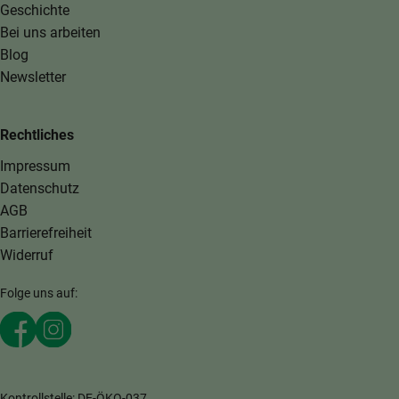
Geschichte
Bei uns arbeiten
Blog
Newsletter
Rechtliches
Impressum
Datenschutz
AGB
Barrierefreiheit
Widerruf
Folge uns auf:
Externer Link zu https://www.facebook.com/MaerkischeKi
Externer Link zu https://www.instagram.com/maerki
Kontrollstelle: DE-ÖKO-037