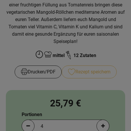
einer fruchtigen Füllung aus Tomatenreis bringen diese
Obst & Gemüse
vegetarischen Mangold-Röllchen mediterrane Aromen auf
euren Teller. Außerdem liefern euch Mangold und
Backwaren
Tomaten viel Vitamin C, Vitamin K und Kalium und sind
Kühlregal
damit eine gesunde Ergänzung für euren saisonalen
Speiseplan!
Speisekammer
mittel
12 Zutaten
Zubreitungszeit:
Schwierigkeit:
Getränke
Drucken​/​PDF
Rezept speichern
Körperpflege
Haushalt & Garten
25,79 €
Geschäftskunden-Shop
Portionen
Freunde werben
Portionen verringern (aktuell 4 Portionen ausgewä
Portionen erh