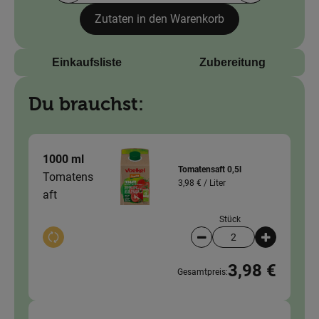
News
Zutaten in den Warenkorb
Blog
Einkaufsliste
Zubereitung
Du brauchst:
1000 ml
Tomatensaft 0,5l
Tomatens
3,98 € /
Liter
aft
Stück
Auswahl ändern
Artikelanzahl verringer
Artikelanz
3,98 €
Gesamtpreis: