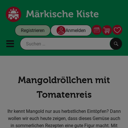
Warenko
Registrieren
Anmelden
Link
Mobiles Menu öffnen oder sc
Such
Gutscheine
Mangoldröllchen mit
Kochboxen
Tomatenreis
Themenwelt
Angebote & Aktuelles
Ihr kennt Mangold nur aus herbstlichen Eintöpfen? Dann
wollen wir euch heute zeigen, dass dieses Gemüse auch
Unsere Kisten
in sommerlichen Rezepten eine gute Figur macht. Mit