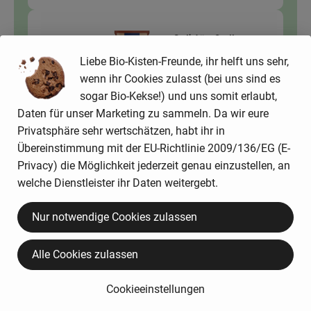
Gratinkäse Quattro
100 g
Formaggi 140g
Reibekäse
Liebe Bio-Kisten-Freunde, ihr helft uns sehr,
15,95 € /
kg
wenn ihr Cookies zulasst (bei uns sind es
Stück
sogar Bio-Kekse!) und uns somit erlaubt,
Daten für unser Marketing zu sammeln. Da wir eure
Auswahl ändern
Artikelanzahl verringer
Artikelanz
Privatsphäre sehr wertschätzen, habt ihr in
3,19 €
Gesamtpreis:
Übereinstimmung mit der EU-Richtlinie 2009/136/EG (E-
Privacy) die Möglichkeit jederzeit genau einzustellen, an
welche Dienstleister ihr Daten weitergebt.
Du hast sicher:
Nur notwendige Cookies zulassen
Alle Cookies zulassen
1 Stk
Zwiebeln gelb
Cookieeinstellungen
2,39 € /
kg
Zwiebel