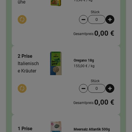
ühe
Stück
Auswahl ändern
Artikelanzahl verringer
Artikelanz
0,00 €
Gesamtpreis:
2 Prise
Oregano 18g
Italienisch
155,00 € /
kg
e Kräuter
Stück
Auswahl ändern
Artikelanzahl verringer
Artikelanz
0,00 €
Gesamtpreis:
1 Prise
Meersalz Atlantik 500g