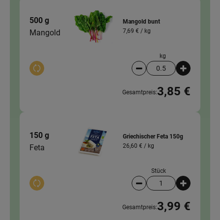
500 g
Mangold bunt
7,69 € /
kg
Mangold
kg
Auswahl ändern
Artikelanzahl verringer
Artikelanz
3,85 €
Gesamtpreis:
150 g
Griechischer Feta 150g
26,60 € /
kg
Feta
Stück
Auswahl ändern
Artikelanzahl verringer
Artikelanz
3,99 €
Gesamtpreis: