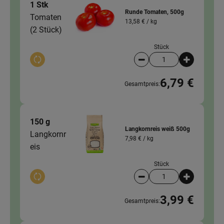
1 Stk
Runde Tomaten, 500g
Tomaten
13,58 € /
kg
(2 Stück)
Stück
Auswahl ändern
Artikelanzahl verringer
Artikelanz
6,79 €
Gesamtpreis:
150 g
Langkornreis weiß 500g
Langkornr
7,98 € /
kg
eis
Stück
Auswahl ändern
Artikelanzahl verringer
Artikelanz
3,99 €
Gesamtpreis: