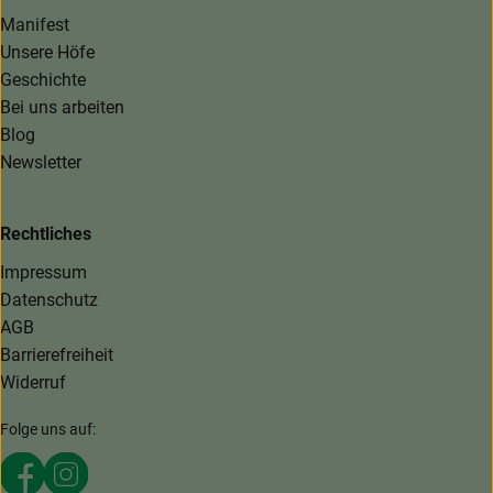
Manifest
Unsere Höfe
Geschichte
Bei uns arbeiten
Blog
Newsletter
Rechtliches
Impressum
Datenschutz
AGB
Barrierefreiheit
Widerruf
Folge uns auf:
Externer Link zu https://www.facebook.com/MaerkischeKi
Externer Link zu https://www.instagram.com/maerki