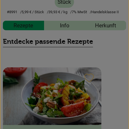
Stück
News
#8991
5,99 €
/ Stück
39,93 €
/ kg
7% MwSt
Handelsklasse II
Blog
Rezepte
Info
Herkunft
Entdecke passende Rezepte
Rezept zu Favour