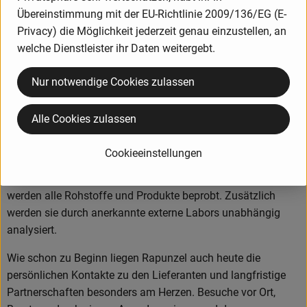
Erzeugnisse wie Teigwaren, Speiseöle, Schokoladen und
Übereinstimmung mit der EU-Richtlinie 2009/136/EG (E-
Kaffee zum Kernsortiment. Die Hälfte dieser Produkte wird in
Privacy) die Möglichkeit jederzeit genau einzustellen, an
Legau im Allgäu hergestellt oder verarbeitet.
welche Dienstleister ihr Daten weitergebt.
Nur notwendige Cookies zulassen
Produkte in bester Bio-Qualität
Alle Cookies zulassen
Produktqualität steht bei Rapunzel an erster Stelle. Das
Qualitätssicherungs-Team nimmt daher eine
Cookieeinstellungen
Schlüsselposition im Unternehmen ein. Die Kontrollen der
Rohstoffe beginnen bereits auf dem Feld. Bei Wareneingang
werden alle Rohstoffe und Produkte beprobt. Zusätzlich
werden sie durch anerkannte externe Labors unabhängig
analysiert.
Wie schon zu Beginn liegen Rapunzel auch heute die
persönlichen Kontakte zu den Lieferanten und langfristige
Partnerschaften besonders am Herzen. Besuche vor Ort,