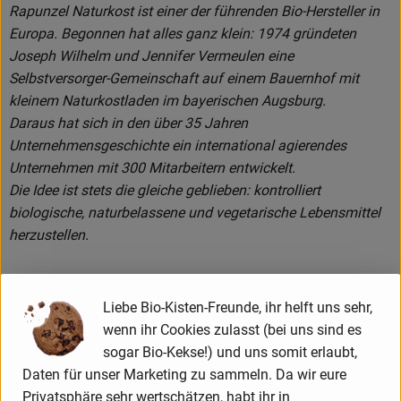
Rapunzel Naturkost ist einer der führenden Bio-Hersteller in
Europa. Begonnen hat alles ganz klein: 1974 gründeten
Joseph Wilhelm und Jennifer Vermeulen eine
Selbstversorger-Gemeinschaft auf einem Bauernhof mit
kleinem Naturkostladen im bayerischen Augsburg.
Daraus hat sich in den über 35 Jahren
Unternehmensgeschichte ein international agierendes
Unternehmen mit 300 Mitarbeitern entwickelt.
Die Idee ist stets die gleiche geblieben: kontrolliert
biologische, naturbelassene und vegetarische Lebensmittel
herzustellen.
Liebe Bio-Kisten-Freunde, ihr helft uns sehr,
Das Rapunzel Produktsortiment
wenn ihr Cookies zulasst (bei uns sind es
Die Rapunzel Produkte der ersten Stunde waren Nussmuse,
sogar Bio-Kekse!) und uns somit erlaubt,
Trockenfrüchte und Müsli. Inzwischen umfasst das
Daten für unser Marketing zu sammeln. Da wir eure
Sortiment ca. 550 Produkte. Zusätzlich zählen heute
Privatsphäre sehr wertschätzen, habt ihr in