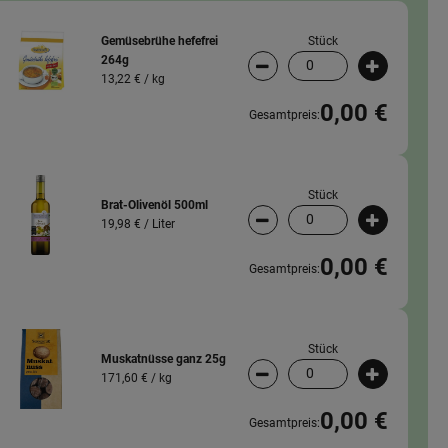
Stück
Gemüsebrühe hefefrei
264g
wahl ändern
Artikelanzahl verringern (
Artikelanz
13,22 € /
kg
0,00 €
Gesamtpreis:
Stück
Brat-Olivenöl 500ml
19,98 € /
Liter
wahl ändern
Artikelanzahl verringern (
Artikelanz
0,00 €
Gesamtpreis:
Stück
Muskatnüsse ganz 25g
171,60 € /
kg
wahl ändern
Artikelanzahl verringern (
Artikelanz
0,00 €
Gesamtpreis: