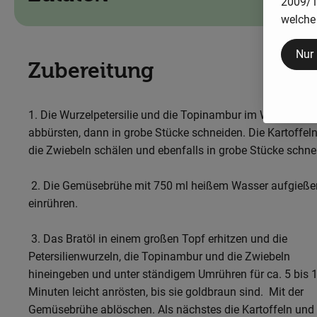
2009/13
welche 
Nur
Zubereitung
1. Die Wurzelpetersilie und die Topinambur im Wasser gut
abbürsten, dann in grobe Stücke schneiden. Die Kartoffel
die Zwiebeln schälen und ebenfalls in grobe Stücke schne
2. Die Gemüsebrühe mit 750 ml heißem Wasser aufgieße
einrühren.
3. Das Bratöl in einem großen Topf erhitzen und die
Petersilienwurzeln, die Topinambur und die Zwiebeln
hineingeben und unter ständigem Umrühren für ca. 5 bis 
Minuten leicht anrösten, bis sie goldbraun sind. Mit der
Gemüsebrühe ablöschen. Als nächstes die Kartoffeln und 