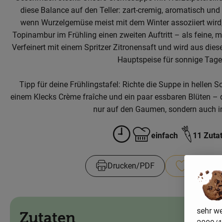
diese Balance auf den Teller: zart-cremig, aromatisch un
wenn Wurzelgemüse meist mit dem Winter assoziiert wird, 
Topinambur im Frühling einen zweiten Auftritt – als feine, m
Verfeinert mit einem Spritzer Zitronensaft und wird aus dies
Hauptspeise für sonnige Tage
Tipp für deine Frühlingstafel: Richte die Suppe in hellen S
einem Klecks Crème fraîche und ein paar essbaren Blüten – d
nur auf den Gaumen, sondern auch i
einfach
11 Zuta
Zubreitungszeit:
Schwierigkeit:
Drucken​/​PDF
Rezept sp
sehr we
Zutaten