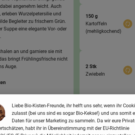
d dabei angenehm leicht. Auch
erleben Wurzelpetersilie und
150 g
ilde Begleiter zu frischem Grün.
Kartoffeln
Aus
er Suppe eine elegante Vor- oder
(mehligkochend)
.
chalen an und garniere sie mit
as bringt Frühlingsfrische nicht
2 Stk
ns Auge.
Aus
Zwiebeln
ten
eichern
Liebe Bio-Kisten-Freunde, ihr helft uns sehr, wenn ihr Cook
200 ml
zulasst (bei uns sind es sogar Bio-Kekse!) und uns somit e
Aus
Milch
Daten für unser Marketing zu sammeln. Da wir eure Priva
rtschätzen, habt ihr in Übereinstimmung mit der EU-Richtlinie