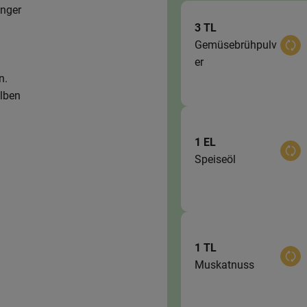
inger
3 TL
Gemüsebrühpulv
Aus
er
n.
alben
1 EL
Aus
Speiseöl
1 TL
Aus
Muskatnuss