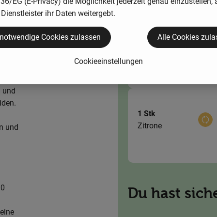
6/EG (E-Privacy) die Möglichkeit jederzeit genau einzustellen, 
Dienstleister ihr Daten weitergebt.
 notwendige Cookies zulassen
Alle Cookies zul
200 ml
Aus
Kochsahne
Cookieeinstellungen
n und
iden.
1 Stk
Aus
Zitrone
n und
10
Du hast sich
eine