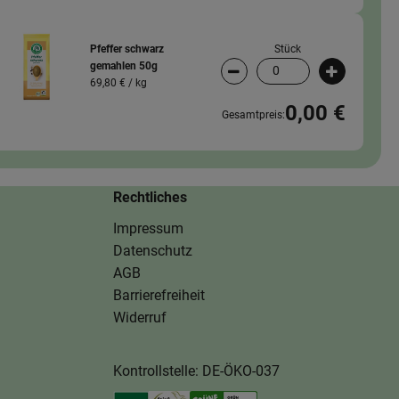
Stück
Pfeffer schwarz
gemahlen 50g
wahl ändern
Artikelanzahl verringern (
Artikelanz
69,80 € /
kg
0,00 €
Gesamtpreis:
Rechtliches
Impressum
Datenschutz
AGB
Barrierefreiheit
Widerruf
Kontrollstelle: DE-ÖKO-037