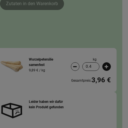
Zutaten in den Warenkorb
kg
Wurzelpetersilie
samenfest
wahl ändern
Artikelanzahl verringern (
Artikelanz
9,89 € /
kg
3,96 €
Gesamtpreis:
Leider haben wir dafür
kein Produkt gefunden
wahl ändern