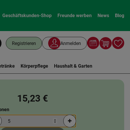
Geschäftskunden-Shop
Freunde werben
News
Blog
Warenk
L
Registrieren
Anmelden
chen
etränke
Körperpflege
Haushalt & Garten
15,23 €
ionen
rtionen verringern (aktuell 5 Portionen ausgewählt)
Portionen erhöhen (aktuell 5