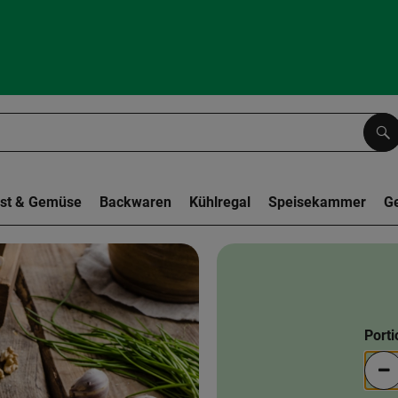
Su
st & Gemüse
Backwaren
Kühlregal
Speisekammer
G
Port
Po