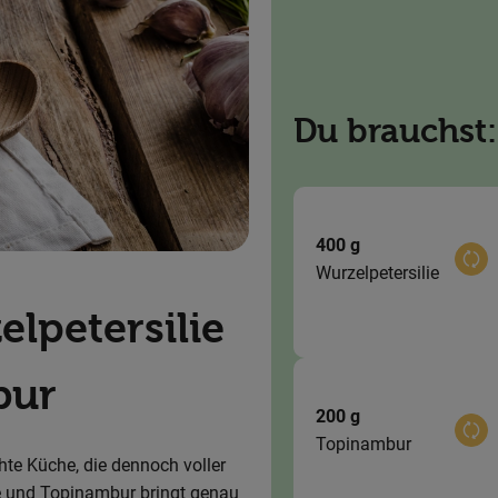
Du brauchst:
400 g
Aus
Wurzelpetersilie
lpetersilie
bur
200 g
Aus
Topinambur
chte Küche, die dennoch voller
e und Topinambur bringt genau