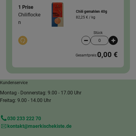
1 Prise
Chili gemahlen 40g
Chiliflocke
82,25 € /
kg
n
Stück
Auswahl ändern
Artikelanzahl verringer
Artikelanz
0,00 €
Gesamtpreis:
Kundenservice
Montag - Donnerstag: 9.00 - 17.00 Uhr
Freitag: 9.00 - 14.00 Uhr
030 233 222 70
kontakt@maerkischekiste.de