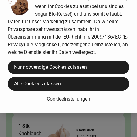
Gesamtpreis:
wenn ihr Cookies zulasst (bei uns sind es
sogar Bio-Kekse!) und uns somit erlaubt,
Daten für unser Marketing zu sammeln. Da wir eure
Privatsphäre sehr wertschätzen, habt ihr in
Du hast sicher:
Übereinstimmung mit der EU-Richtlinie 2009/136/EG (E-
Privacy) die Möglichkeit jederzeit genau einzustellen, an
welche Dienstleister ihr Daten weitergebt.
1 Stk
Gemüsezwiebeln
5,39 € /
kg
Zwiebel
Nur notwendige Cookies zulassen
kg
Alle Cookies zulassen
Auswahl ändern
Artikelanzahl verringer
Artikelanz
Cookieeinstellungen
0,00 €
Gesamtpreis:
1 Stk
Knoblauch
Knoblauch
19,99 € /
kg