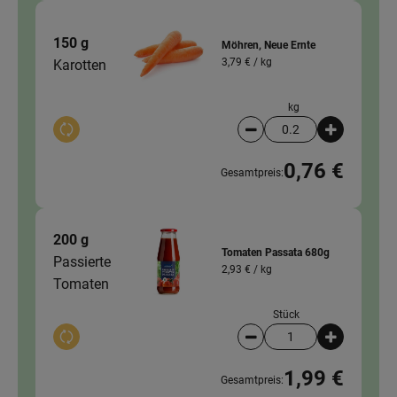
150 g
Möhren, Neue Ernte
3,79 € /
kg
Karotten
kg
Auswahl ändern
Artikelanzahl verringer
Artikelanz
0,76 €
Gesamtpreis:
200 g
Tomaten Passata 680g
Passierte
2,93 € /
kg
Tomaten
Stück
Auswahl ändern
Artikelanzahl verringer
Artikelanz
1,99 €
Gesamtpreis: