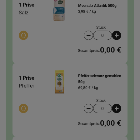
1 Prise
Meersalz Atlantik 500g
3,98 € /
kg
Salz
Stück
Auswahl ändern
Artikelanzahl verringer
Artikelanz
0,00 €
Gesamtpreis:
Pfeffer schwarz gemahlen
1 Prise
50g
Pfeffer
69,80 € /
kg
Stück
Auswahl ändern
Artikelanzahl verringer
Artikelanz
0,00 €
Gesamtpreis: