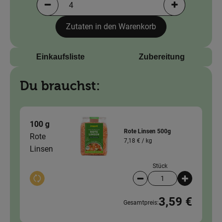
Portionen verringern (aktuell 4 Portionen ausgewä
Portionen erh
Zutaten in den Warenkorb
Einkaufsliste
Zubereitung
Du brauchst:
100 g
Rote Linsen 500g
Rote
7,18 € /
kg
Linsen
Stück
Auswahl ändern
Artikelanzahl verringer
Artikelanz
3,59 €
Gesamtpreis: