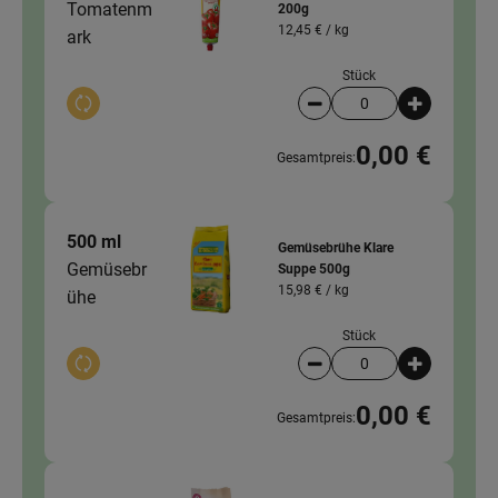
Tomatenm
200g
12,45 € /
kg
ark
Stück
Auswahl ändern
Artikelanzahl verringer
Artikelanz
0,00 €
Gesamtpreis:
500 ml
Gemüsebrühe Klare
Gemüsebr
Suppe 500g
15,98 € /
kg
ühe
Stück
Auswahl ändern
Artikelanzahl verringer
Artikelanz
0,00 €
Gesamtpreis: