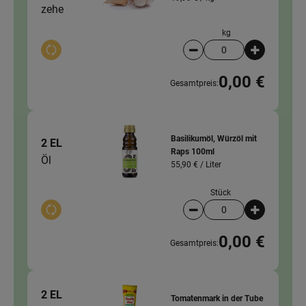
zehe
kg
Auswahl ändern
Artikelanzahl verringer
Artikelanz
0,00 €
Gesamtpreis:
Basilikumöl, Würzöl mit
2 EL
Raps 100ml
Öl
55,90 € /
Liter
Stück
Auswahl ändern
Artikelanzahl verringer
Artikelanz
0,00 €
Gesamtpreis:
2 EL
Tomatenmark in der Tube