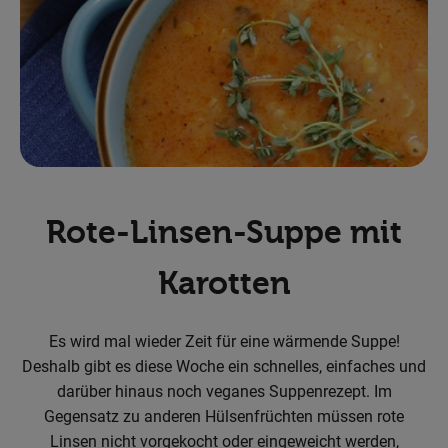
Obst & Gemüse
Backwaren
Kühlregal
Speisekammer
Getränke
Rote-Linsen-Suppe mit
Körperpflege
Karotten
Haushalt & Garten
Es wird mal wieder Zeit für eine wärmende Suppe!
Geschäftskunden-Shop
Deshalb gibt es diese Woche ein schnelles, einfaches und
darüber hinaus noch veganes Suppenrezept. Im
Freunde werben
Gegensatz zu anderen Hülsenfrüchten müssen rote
Linsen nicht vorgekocht oder eingeweicht werden,