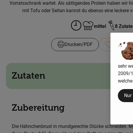
Vorratsschrank wartet. Als sättigendes Protein haben wir 
mit Tofu oder Seitan kannst du ebenso eine leckere 
mittel
8 Zutat
Zubreitungszeit:
Schwierigkeit:
Drucken​/​PDF
Rezept sp
sehr we
Zutaten
2009/13
welche 
Nur
Zubereitung
Die Hähnchenbrust in mundgerechte Stücke schneiden. Mi