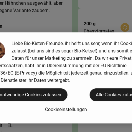
hier Hähnchen ausgewählt, aber
vegane Variante zaubern.
200 g
en
Aus
Cherrytomaten
Liebe Bio-Kisten-Freunde, ihr helft uns sehr, wenn ihr Cook
eichern
zulasst (bei uns sind es sogar Bio-Kekse!) und uns somit e
Daten für unser Marketing zu sammeln. Da wir eure Priva
rtschätzen, habt ihr in Übereinstimmung mit der EU-Richtlinie
2 Stk
6/EG (E-Privacy) die Möglichkeit jederzeit genau einzustellen, 
Aus
Limetten
Dienstleister ihr Daten weitergebt.
 notwendige Cookies zulassen
Alle Cookies zul
Cookieeinstellungen
100 g
Aus
Kokoscreme
t 1 EL