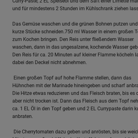
Curry-Paste, 2 EL Speiseöl und dem Saft einer Limette mar
und für mindestens 2 Stunden im Kühlschrank ziehen las
Das Gemüse waschen und die grünen Bohnen putzen und
kurze Stücke schneiden.
750 ml Wasser in einem großen T
zum Kochen bringen. Den Reis unter fließendem Wasser
waschen, dann in das ungesalzene, kochende Wasser geb
Den Reis für ca. 20 Minuten auf kleiner Flamme köcheln l
dabei den Deckel nicht abnehmen.
Einen großen Topf auf hohe Flamme stellen, dann das
Hühnchen mit der Marinade hineingeben und scharf anbra
Die Hitze etwas reduzieren und das Fleisch braten, bis es 
aber nicht trocken ist. Dann das Fleisch aus dem Topf ne
ca. 1 EL Öl in den Topf geben und 2 EL Currypaste darin k
anbraten.
Die Cherrytomaten dazu geben und anrösten, bis sie weic