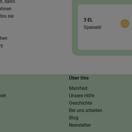
n, dann
Bohnen
bis sie
3 EL
Aus
Speiseöl
chen
ry
Über Uns
Manifest
iet
Unsere Höfe
Geschichte
Bei uns arbeiten
Blog
Newsletter