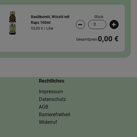
Stück
Basilikumöl, Würzöl mit
Raps 100ml
wahl ändern
Artikelanzahl verringern (
Artikelanz
55,90 € /
Liter
0,00 €
Gesamtpreis:
Rechtliches
Impressum
Datenschutz
AGB
Barrierefreiheit
Widerruf