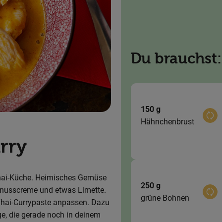
Du brauchst:
150 g
Aus
Hähnchenbrust
rry
 Thai-Küche. Heimisches Gemüse
250 g
osnusscreme und etwas Limette.
Aus
grüne Bohnen
Thai-Currypaste anpassen. Dazu
ge, die gerade noch in deinem