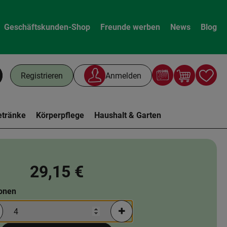
Geschäftskunden-Shop
Freunde werben
News
Blog
Warenk
L
Registrieren
Anmelden
chen
etränke
Körperpflege
Haushalt & Garten
29,15 €
ionen
rtionen verringern (aktuell 4 Portionen ausgewählt)
Portionen erhöhen (aktuell 4