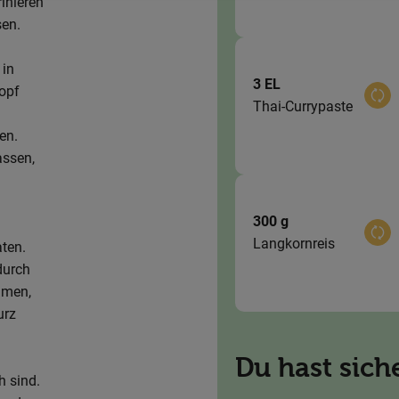
inieren
sen.
 in
3 EL
opf
Aus
Thai-Currypaste
en.
assen,
300 g
Aus
Langkornreis
ten.
durch
hmen,
urz
Du hast sich
h sind.