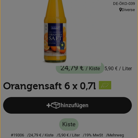
, Kontrollstelle
DE-ÖKO-039
Obst & Gemüse
Diverse
, Herkunft:
Backwaren
Kühlregal
Speisekammer
Getränke
24,79 €
/ Kiste
5,90 €
/ Liter
Körperpflege
Orangensaft 6 x 0,7l
Haushalt & Garten
hinzufügen
Produkt zum Warenkorb hinzufü
Geschäftskunden-Shop
Kiste
Freunde werben
#19306
24,79 €
/ Kiste
5,90 €
/ Liter
19% MwSt
Mehrweg