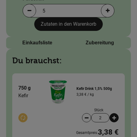
Portionen verringern (aktuell 5 Portionen ausgewä
Portionen erh
Zutaten in den Warenkorb
Einkaufsliste
Zubereitung
Du brauchst:
750 g
Kefir Drink 1,5% 500g
3,38 € /
kg
Kefir
Stück
Auswahl ändern
Artikelanzahl verringer
Artikelanz
3,38 €
Gesamtpreis: