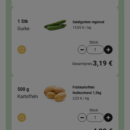
1 Stk
Salatgurken regional
15,95 € /
kg
Gurke
Stück
Auswahl ändern
Artikelanzahl verringer
Artikelanz
3,19 €
Gesamtpreis:
Frühkartoffeln
500 g
festkochend 1,5kg
Kartoffeln
3,33 € /
kg
Stück
Auswahl ändern
Artikelanzahl verringer
Artikelanz