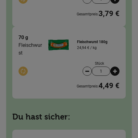
Auswahl ändern
Artikelanzahl verringer
Artikelanz
3,79 €
Gesamtpreis:
70 g
Fleischwurst 180g
Fleischwur
24,94 € /
kg
st
Stück
Auswahl ändern
Artikelanzahl verringer
Artikelanz
4,49 €
Gesamtpreis:
Du hast sicher: