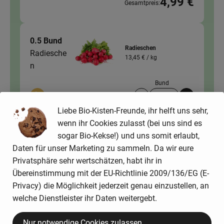
4,99 €
Gesamtpreis:
0.5 Bund
Radieschen
Radiesche
13,45 € /
kg
n
Bund
Auswahl ändern
Artikelanzahl verringer
Artikelanz
Liebe Bio-Kisten-Freunde, ihr helft uns sehr,
2,69 €
Gesamtpreis:
wenn ihr Cookies zulasst (bei uns sind es
sogar Bio-Kekse!) und uns somit erlaubt,
Daten für unser Marketing zu sammeln. Da wir eure
Privatsphäre sehr wertschätzen, habt ihr in
0.5 Bund
Kräuter - Dill
Übereinstimmung mit der EU-Richtlinie 2009/136/EG (E-
2,69 € /
Bund
Dill
Privacy) die Möglichkeit jederzeit genau einzustellen, an
welche Dienstleister ihr Daten weitergebt.
Bund
Auswahl ändern
Artikelanzahl verringer
Artikelanz
Nur notwendige Cookies zulassen