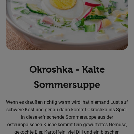
Obst & Gemüse
Backwaren
Kühlregal
Speisekammer
Getränke
Okroshka - Kalte
Körperpflege
Sommersuppe
Haushalt & Garten
Wenn es draußen richtig warm wird, hat niemand Lust auf
Geschäftskunden-Shop
schwere Kost und genau dann kommt Okroshka ins Spiel.
In diese erfrischende Sommersuppe aus der
Freunde werben
osteuropäischen Küche kommt fein gewürfeltes Gemüse,
gekochte Eier, Kartoffeln, viel Dill und ein bisschen