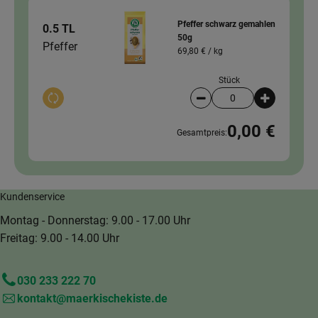
Pfeffer schwarz gemahlen
0.5 TL
50g
Pfeffer
69,80 € /
kg
Stück
Auswahl ändern
Artikelanzahl verringer
Artikelanz
0,00 €
Gesamtpreis:
Kundenservice
Montag - Donnerstag: 9.00 - 17.00 Uhr
Freitag: 9.00 - 14.00 Uhr
030 233 222 70
kontakt@maerkischekiste.de